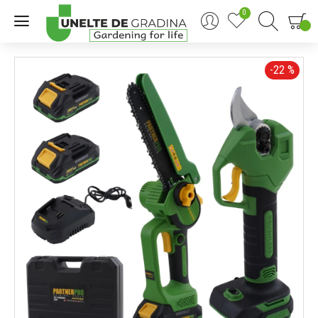
0
0
-22 %