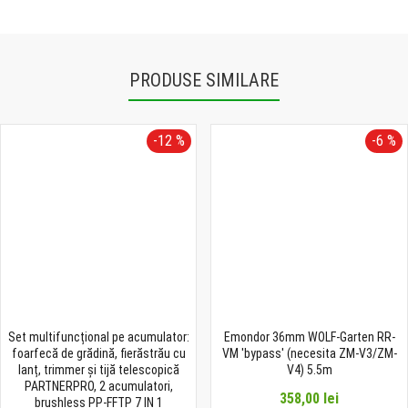
PRODUSE SIMILARE
-12 %
-6 %
Set multifuncțional pe acumulator:
Emondor 36mm WOLF-Garten RR-
foarfecă de grădină, fierăstrău cu
VM 'bypass' (necesita ZM-V3/ZM-
lanț, trimmer și tijă telescopică
V4) 5.5m
PARTNERPRO, 2 acumulatori,
358,00 lei
brushless PP-FFTP 7 IN 1