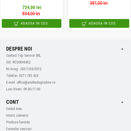
381,00 lei
734,00 lei
834,00 lei
ADAUGA IN COS
ADAUGA IN COS
DESPRE NOI
Contact Top Service SRL
CUI: RO30696452
Nr.Inreg: J03/1326/2012
Telefon: 0371.785.426
E-mail: office@uneltedegradina.ro
Luni-Vineri: 09:00-17:00
CONT
Contul meu
Istoric comenzi
Produse favorite
Formular sesizari