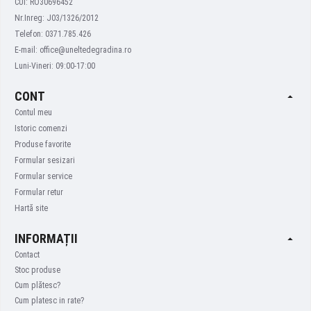
CUI: RO30696452
Nr.Inreg: J03/1326/2012
Telefon: 0371.785.426
E-mail: office@uneltedegradina.ro
Luni-Vineri: 09:00-17:00
CONT
Contul meu
Istoric comenzi
Produse favorite
Formular sesizari
Formular service
Formular retur
Hartă site
INFORMAȚII
Contact
Stoc produse
Cum plătesc?
Cum platesc in rate?