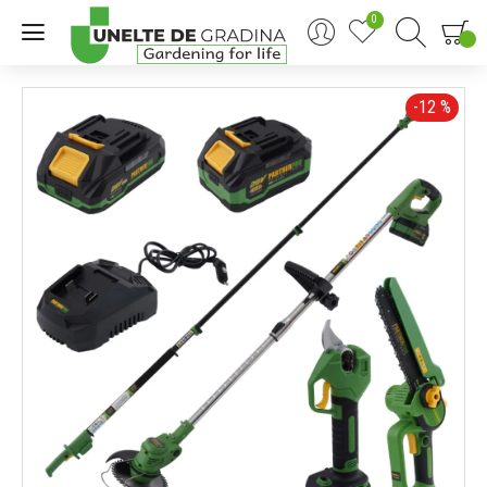
0
0
-12 %