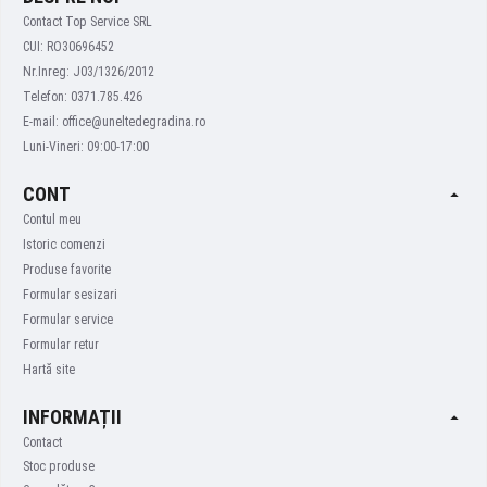
Contact Top Service SRL
CUI: RO30696452
Nr.Inreg: J03/1326/2012
Telefon: 0371.785.426
E-mail: office@uneltedegradina.ro
Luni-Vineri: 09:00-17:00
CONT
Contul meu
Istoric comenzi
Produse favorite
Formular sesizari
Formular service
Formular retur
Hartă site
INFORMAȚII
Contact
Stoc produse