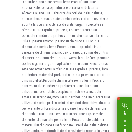
Discurile diamantate pentru lemn Procraft sunt unelte
specializate folosite pentru prelucrarea si debitarea
eficienta a lemnului. Fabricate din otel de inalta calitate,
aceste discuri sunt tratate termic pentru a oferi o rezistenta
sporita la uzura si o durata de viata lunga. Proiectate sa
ofere o taiere rapida si precisa, aceste discuri sunt
esentiale in industria prelucrarii lemnului, dar sunt la fel de
utile si pentru amatorii pasionati de bricolaj.Discurile
diamantate pentru lemn Procraft sunt disponibile intr-o
varietate de dimensiuni, inclusiv diametru, numar de dinti si
diametru de gaura de prindere. Acest lucru le face potrivite
pentru o gama larga de aplicatii si de masini. Fiecare disc
este proiectat pentru a oferi o taiere rapida si precisa, fara
a deteriora materialul prelucrat si fara a provoca pierderi de
timp sau efort.Discurile diamantate pentru lemn Procraft
sunt esentiale in industria prelucrarii lemnului si sunt
utilizate intr-o varietate de aplicatii, inclusiv constructii,
amenajari interioare, mobilier si parchet. Aceste discuri sunt
utilizate de catre profesionisti si amatori deopotriva, datorita
performantelor lor ridicate si a gamei largi de dimensiuni
AI NEVOIE DE AJUTOR?
disponibile.Unul dintre cele mai importante aspecte ale
discurilor diamantate pentru lemn Procraft este calitatea
materialului din care sunt fabricate. Otelul de inalta calitate
utilizat asigura o durabilitate si o rezistenta sporita la uzura,