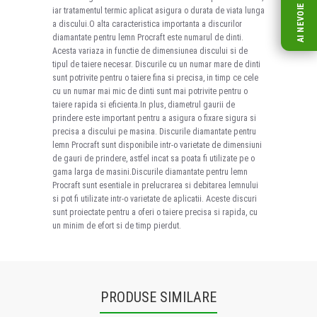
iar tratamentul termic aplicat asigura o durata de viata lunga
a discului.O alta caracteristica importanta a discurilor
diamantate pentru lemn Procraft este numarul de dinti.
Acesta variaza in functie de dimensiunea discului si de
tipul de taiere necesar. Discurile cu un numar mare de dinti
sunt potrivite pentru o taiere fina si precisa, in timp ce cele
cu un numar mai mic de dinti sunt mai potrivite pentru o
taiere rapida si eficienta.In plus, diametrul gaurii de
prindere este important pentru a asigura o fixare sigura si
precisa a discului pe masina. Discurile diamantate pentru
lemn Procraft sunt disponibile intr-o varietate de dimensiuni
de gauri de prindere, astfel incat sa poata fi utilizate pe o
gama larga de masini.Discurile diamantate pentru lemn
Procraft sunt esentiale in prelucrarea si debitarea lemnului
si pot fi utilizate intr-o varietate de aplicatii. Aceste discuri
sunt proiectate pentru a oferi o taiere precisa si rapida, cu
un minim de efort si de timp pierdut.
PRODUSE SIMILARE