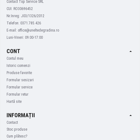
Contact Top Service SRL
CUI: RO30696452
Nr.Inreg: J03/1326/2012
Telefon: 0371.785.426
E-mail: office@uneltedegradina.ro
Luni-Vineri: 09:00-17:00
CONT
Contul meu
Istoric comenzi
Produse favorite
Formular sesizari
Formular service
Formular retur
Hartă site
INFORMAȚII
Contact
Stoc produse
Cum plătesc?