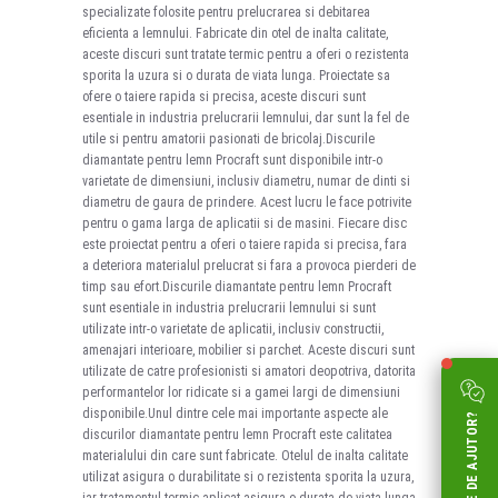
specializate folosite pentru prelucrarea si debitarea
eficienta a lemnului. Fabricate din otel de inalta calitate,
aceste discuri sunt tratate termic pentru a oferi o rezistenta
sporita la uzura si o durata de viata lunga. Proiectate sa
ofere o taiere rapida si precisa, aceste discuri sunt
esentiale in industria prelucrarii lemnului, dar sunt la fel de
utile si pentru amatorii pasionati de bricolaj.Discurile
diamantate pentru lemn Procraft sunt disponibile intr-o
varietate de dimensiuni, inclusiv diametru, numar de dinti si
diametru de gaura de prindere. Acest lucru le face potrivite
pentru o gama larga de aplicatii si de masini. Fiecare disc
este proiectat pentru a oferi o taiere rapida si precisa, fara
a deteriora materialul prelucrat si fara a provoca pierderi de
timp sau efort.Discurile diamantate pentru lemn Procraft
sunt esentiale in industria prelucrarii lemnului si sunt
utilizate intr-o varietate de aplicatii, inclusiv constructii,
amenajari interioare, mobilier si parchet. Aceste discuri sunt
utilizate de catre profesionisti si amatori deopotriva, datorita
performantelor lor ridicate si a gamei largi de dimensiuni
disponibile.Unul dintre cele mai importante aspecte ale
AI NEVOIE DE AJUTOR?
discurilor diamantate pentru lemn Procraft este calitatea
materialului din care sunt fabricate. Otelul de inalta calitate
utilizat asigura o durabilitate si o rezistenta sporita la uzura,
iar tratamentul termic aplicat asigura o durata de viata lunga