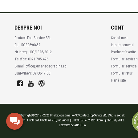
DESPRE NOI
CONT
Contact Top Service SRL
Contul meu
CUI: RO30696452
Istoric comenzi
Nr.Inreg: J03/1326/2012
Produse favorite
Telefon: 0371.785.426
Formular sesizari
E-mail: office@uneltedegradina.ro
Formular service
Luni-Vineri: 09:00-17:00
Formular retur
Hartă site
Copyright © 2017 - 2026 Uneltedegradina.ro - SC Contact Top Service SRL | Sediu social:
Com.Albota,Sat Albota nr 238,Jud Arges | CUI: 30696452| Reg. Com.: j03/1326/2012.
Dezvoltat de AIROD.ro