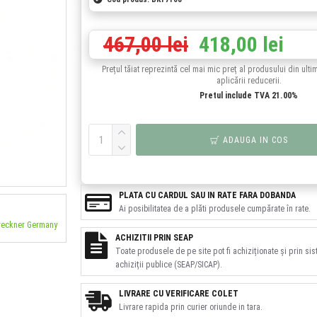
467,00 lei
418,00 lei
Prețul tăiat reprezintă cel mai mic preț al produsului din ulti
aplicării reducerii.
Pretul include TVA 21.00%
ADAUGA IN COS
PLATA CU CARDUL SAU IN RATE FARA DOBANDA
Ai posibilitatea de a plăti produsele cumpărate în rate.
Breckner Germany
ACHIZITII PRIN SEAP
Toate produsele de pe site pot fi achiziționate și prin si
achiziții publice (SEAP/SICAP).
LIVRARE CU VERIFICARE COLET
Livrare rapida prin curier oriunde in tara.