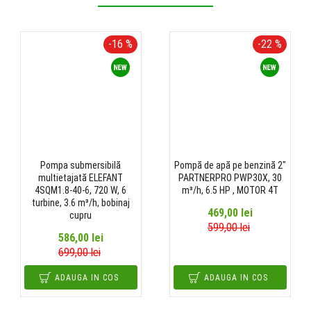
-16 %
-22 %
Pompa submersibilă
Pompă de apă pe benzină 2"
multietajată ELEFANT
PARTNERPRO PWP30X, 30
4SQM1.8-40-6, 720 W, 6
m³/h, 6.5 HP , MOTOR 4T
turbine, 3.6 m³/h, bobinaj
469,00 lei
cupru
599,00 lei
586,00 lei
699,00 lei
ADAUGA IN COS
ADAUGA IN COS