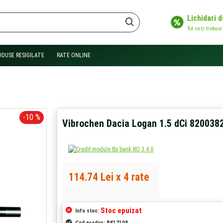
Lichidari 
Tot ce-ți trebuie
ODUSE RESIGILATE
RATE ONLINE
-10 %
Vibrochen Dacia Logan 1.5 dCi 820038
114.74 Lei x 4 rate
Stoc epuizat
Info stoc:
Cod produs:
BK17108