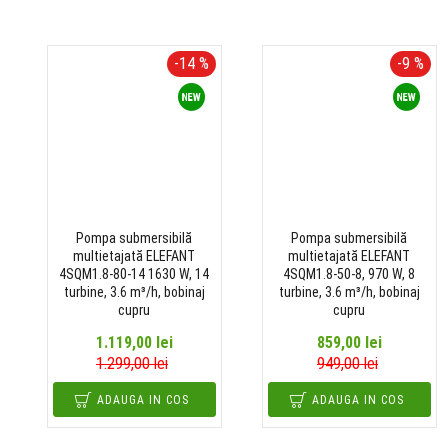
-14 %
-9 %
Pompa submersibilă
Pompa submersibilă
multietajată ELEFANT
multietajată ELEFANT
4SQM1.8-80-14 1630 W, 14
4SQM1.8-50-8, 970 W, 8
turbine, 3.6 m³/h, bobinaj
turbine, 3.6 m³/h, bobinaj
cupru
cupru
1.119,00 lei
859,00 lei
1.299,00 lei
949,00 lei
ADAUGA IN COS
ADAUGA IN COS