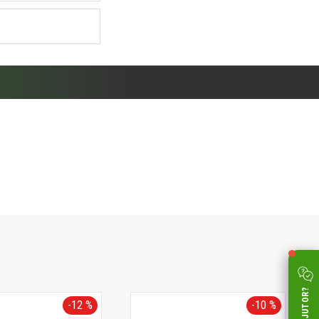
-12 %
-10 %