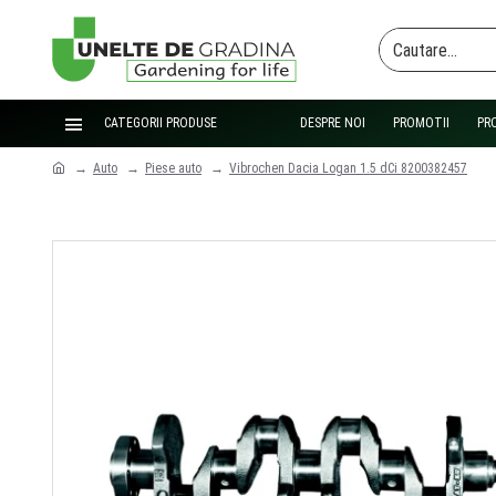
CATEGORII PRODUSE
DESPRE NOI
PROMOTII
PR
Auto
Piese auto
Vibrochen Dacia Logan 1.5 dCi 8200382457