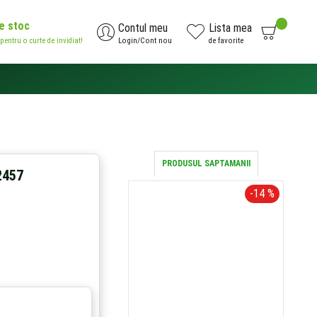
de stoc
0
Contul meu
Lista mea
 pentru o curte de invidiat!
Login/Cont nou
de favorite
AI NEVOIE DE AJUTOR?
0371.785.426
PRODUSUL SAPTAMANII
2457
-14 %