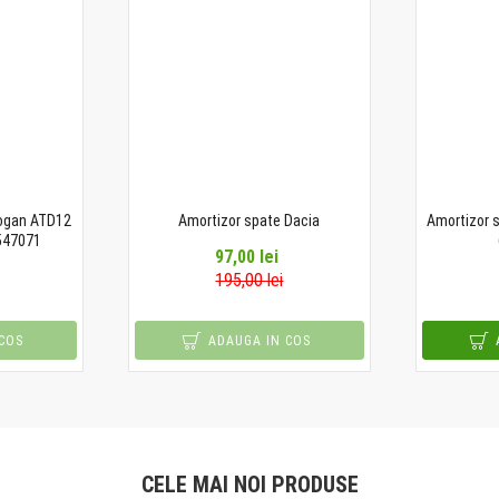
Logan ATD12
Amortizor spate Dacia
Amortizor 
547071
97,00 lei
195,00 lei
COS
ADAUGA IN COS
CELE MAI NOI PRODUSE