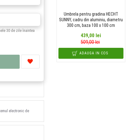
Umbrela pentru gradina HECHT
SUNNY, cadru din aluminiu, diametru
300 cm, baza 100 x 100 cm
mele 30 de zile înaintea
439,00 lei
509,00 lei
ADAUGA IN COS
stemul electronic de