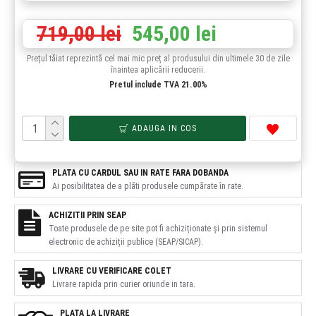
719,00 lei
545,00 lei
Prețul tăiat reprezintă cel mai mic preț al produsului din ultimele 30 de zile
înaintea aplicării reducerii.
Pretul include TVA 21.00%
ADAUGA IN COS
PLATA CU CARDUL SAU IN RATE FARA DOBANDA
Ai posibilitatea de a plăti produsele cumpărate în rate.
ACHIZITII PRIN SEAP
Toate produsele de pe site pot fi achiziționate și prin sistemul
electronic de achiziții publice (SEAP/SICAP).
LIVRARE CU VERIFICARE COLET
Livrare rapida prin curier oriunde in tara.
PLATA LA LIVRARE