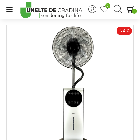
0
0
-24 %