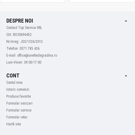
DESPRE NOI
Contact Top Service SRL
CUI: RO30696452
Nr.Inreg: J03/1326/2012
Telefon: 0371.785.426
E-mail: office@uneltedegradina.ro
Luni-Vineri: 09:00-17:00
CONT
Contul meu
Istoric comenzi
Produse favorite
Formular sesizari
Formular service
Formular retur
Hartă site