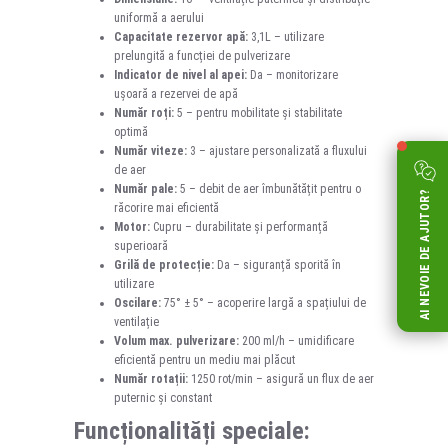
uniformă a aerului
Capacitate rezervor apă:
3,1L – utilizare
prelungită a funcției de pulverizare
Indicator de nivel al apei:
Da – monitorizare
ușoară a rezervei de apă
Număr roți:
5 – pentru mobilitate și stabilitate
optimă
Număr viteze:
3 – ajustare personalizată a fluxului
de aer
Număr pale:
5 – debit de aer îmbunătățit pentru o
AI NEVOIE DE AJUTOR?
răcorire mai eficientă
Motor:
Cupru – durabilitate și performanță
superioară
Grilă de protecție:
Da – siguranță sporită în
utilizare
Oscilare:
75° ± 5° – acoperire largă a spațiului de
ventilație
Volum max. pulverizare:
200 ml/h – umidificare
eficientă pentru un mediu mai plăcut
Număr rotații:
1250 rot/min – asigură un flux de aer
puternic și constant
Funcționalități speciale: