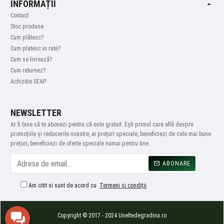
INFORMAȚII
Contact
Stoc produse
Cum plătesc?
Cum platesc in rate?
Cum se livrează?
Cum returnez?
Achizitie SEAP
NEWSLETTER
Ar fi bine să te abonezi pentru că este gratuit. Ești primul care află despre
promoțiile și reducerile noastre, ai prețuri speciale, beneficiezi de cele mai bune
prețuri, beneficiezi de oferte speciale numai pentru tine.
ABONARE
Am citit si sunt de acord cu
Termeni și condiții
Copyright © 2017 - 2024 Uneltedegradina.ro