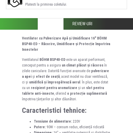
Platesti la primirea coletului.
DESCRIERE
REVIEW-URI
Ventilator cu Pulverizare Apă și Umidificare 16" BÖHM
BSP40-ED – Răcorire, Umidificare și Protecție împotriva
Insectelor
Ventilatorul
BÖHM BSP40-ED
este un aparat performant,
conceput pentru a asigura
un climat plăcut și răcoros
în
zilele caniculare. Datorită funcției avansate de
pulverizare
a apei
și
efect de ceață
, acest model nu doar ventilează,
ci și
umidifică și împrospătează aerul
. În plus, este dotat
cu un
recipient pentru aromatizare
și un
slot pentru
tablete anti-insecte
, oferind
o protecție suplimentară
împotriva țânțarilor și altor dăunători.
Caracteristici tehnice:
Tensiune de alimentare:
220V
Putere:
90W – consum redus, eficiență ridicată
Dimensiune:
16” – ventilație puternică și distribuție