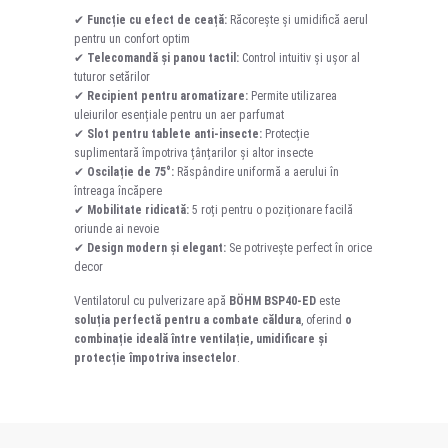
✔
Funcție cu efect de ceață:
Răcorește și umidifică aerul
pentru un confort optim
✔
Telecomandă și panou tactil:
Control intuitiv și ușor al
tuturor setărilor
✔
Recipient pentru aromatizare:
Permite utilizarea
uleiurilor esențiale pentru un aer parfumat
✔
Slot pentru tablete anti-insecte:
Protecție
suplimentară împotriva țânțarilor și altor insecte
✔
Oscilație de 75°:
Răspândire uniformă a aerului în
întreaga încăpere
✔
Mobilitate ridicată:
5 roți pentru o poziționare facilă
oriunde ai nevoie
✔
Design modern și elegant:
Se potrivește perfect în orice
decor
Ventilatorul cu pulverizare apă
BÖHM BSP40-ED
este
soluția perfectă pentru a combate căldura
, oferind
o
combinație ideală între ventilație, umidificare și
protecție împotriva insectelor
.