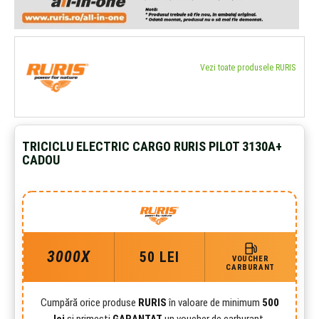
Vezi toate produsele RURIS
TRICICLU ELECTRIC CARGO RURIS PILOT 3130A+
CADOU
3000X
50 LEI
VOUCHER
CARBURANT
Cumpără orice produse
RURIS
în valoare de minimum
500
lei
și primești
GARANTAT
un voucher de carburant.