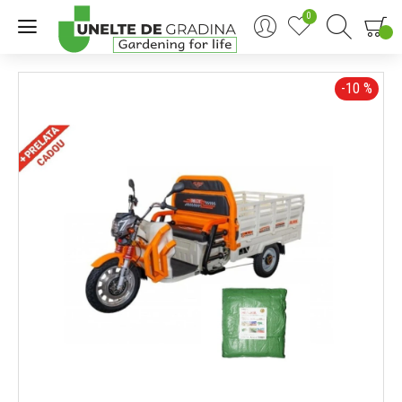
0
0
-10 %