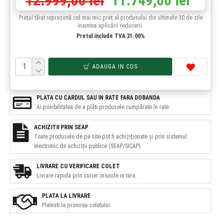
12.999,00 lei
11.749,00 lei
Prețul tăiat reprezintă cel mai mic preț al produsului din ultimele 30 de zile
înaintea aplicării reducerii.
Pretul include TVA 21.00%
ADAUGA IN COS
PLATA CU CARDUL SAU IN RATE FARA DOBANDA
Ai posibilitatea de a plăti produsele cumpărate în rate.
ACHIZITII PRIN SEAP
Toate produsele de pe site pot fi achiziționate și prin sistemul
electronic de achiziții publice (SEAP/SICAP).
LIVRARE CU VERIFICARE COLET
Livrare rapida prin curier oriunde in tara.
PLATA LA LIVRARE
Platesti la primirea coletului.