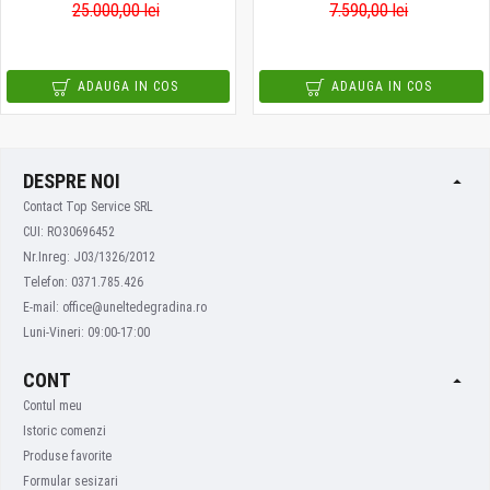
25.000,00 lei
7.590,00 lei
ADAUGA IN COS
ADAUGA IN COS
DESPRE NOI
Contact Top Service SRL
CUI: RO30696452
Nr.Inreg: J03/1326/2012
Telefon: 0371.785.426
E-mail: office@uneltedegradina.ro
Luni-Vineri: 09:00-17:00
CONT
Contul meu
Istoric comenzi
Produse favorite
Formular sesizari