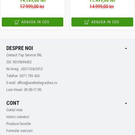
14.189,00 lei
11.499,00 lei
17.999,00 lei
14.999,00 lei
ADAUGA IN COS
ADAUGA IN COS
DESPRE NOI
Contact Top Service SRL
CUI: RO30696452
Nr.Inreg: J03/1326/2012
Telefon: 0371.785.426
E-mail: office@uneltedegradina.ro
Luni-Vineri: 09:00-17:00
CONT
Contul meu
Istoric comenzi
Produse favorite
Formular sesizari