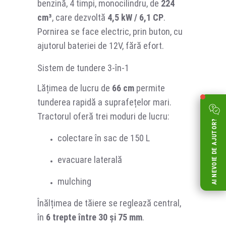
benzină, 4 timpi, monocilindru, de
224
cm³
, care dezvoltă
4,5 kW / 6,1 CP
.
Pornirea se face electric, prin buton, cu
ajutorul bateriei de 12V, fără efort.
Sistem de tundere 3-în-1
Lățimea de lucru de
66 cm
permite
tunderea rapidă a suprafețelor mari.
Tractorul oferă trei moduri de lucru:
AI NEVOIE DE AJUTOR?
colectare în sac de 150 L
evacuare laterală
mulching
Înălțimea de tăiere se reglează central,
în
6 trepte între 30 și 75 mm
.