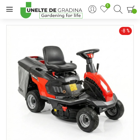
0
0
-8 %