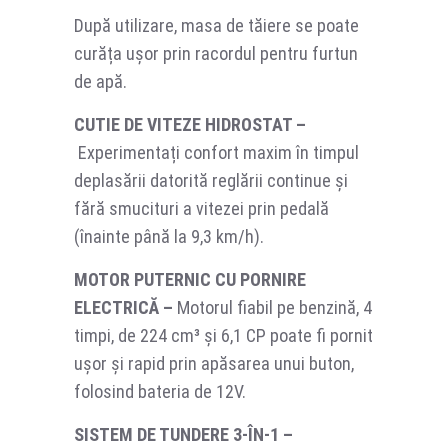
După utilizare, masa de tăiere se poate
curăța ușor prin racordul pentru furtun
de apă.
CUTIE DE VITEZE HIDROSTAT –
Experimentați confort maxim în timpul
deplasării datorită reglării continue și
fără smucituri a vitezei prin pedală
(înainte până la 9,3 km/h).
MOTOR PUTERNIC CU PORNIRE
ELECTRICĂ –
Motorul fiabil pe benzină, 4
timpi, de 224 cm³ și 6,1 CP poate fi pornit
ușor și rapid prin apăsarea unui buton,
folosind bateria de 12V.
SISTEM DE TUNDERE 3-ÎN-1 –