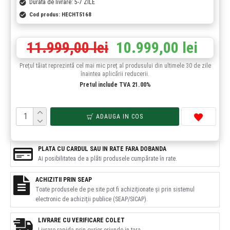
Durata de livrare: 5-7 ZILE
Cod produs:
HECHT5168
11.999,00 lei
10.999,00 lei
Prețul tăiat reprezintă cel mai mic preț al produsului din ultimele 30 de zile
înaintea aplicării reducerii.
Pretul include TVA 21.00%
ADAUGA IN COS
PLATA CU CARDUL SAU IN RATE FARA DOBANDA
Ai posibilitatea de a plăti produsele cumpărate în rate.
ACHIZITII PRIN SEAP
Toate produsele de pe site pot fi achiziționate și prin sistemul
electronic de achiziții publice (SEAP/SICAP).
LIVRARE CU VERIFICARE COLET
Livrare rapida prin curier oriunde in tara.