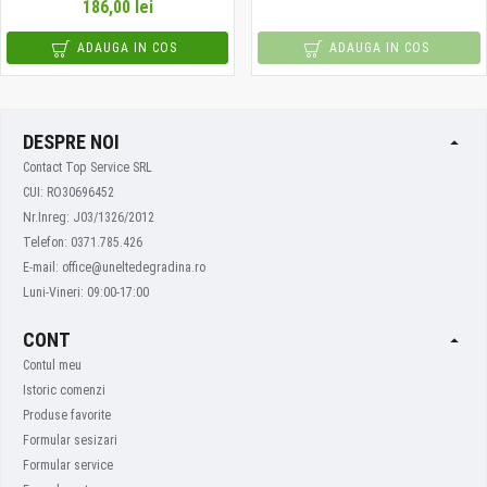
186,00 lei
ADAUGA IN COS
ADAUGA IN COS
DESPRE NOI
Contact Top Service SRL
CUI: RO30696452
Nr.Inreg: J03/1326/2012
Telefon: 0371.785.426
E-mail: office@uneltedegradina.ro
Luni-Vineri: 09:00-17:00
CONT
Contul meu
Istoric comenzi
Produse favorite
Formular sesizari
Formular service