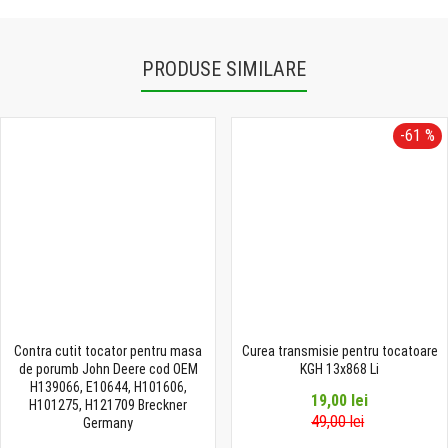
PRODUSE SIMILARE
-61 %
Contra cutit tocator pentru masa
Curea transmisie pentru tocatoare
de porumb John Deere cod OEM
KGH 13x868 Li
H139066, E10644, H101606,
19,00 lei
H101275, H121709 Breckner
49,00 lei
Germany