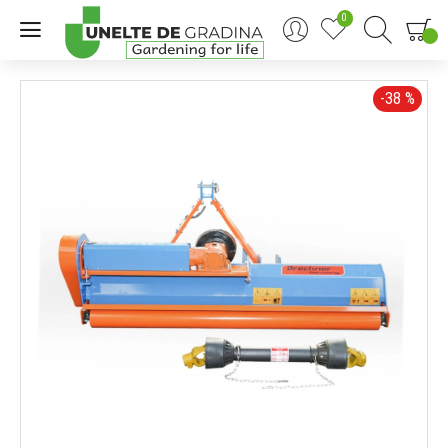
0
0
-38 %