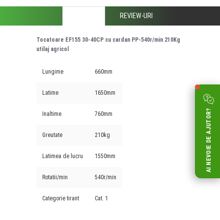
DESCRIERE
REVIEW-URI
Tocatoare EF155 30-40CP cu cardan PP-540r/min 210Kg
utilaj agricol
Lungime
660mm
Latime
1650mm
AI NEVOIE DE AJUTOR?
Inaltime
760mm
Greutate
210kg
Latimea de lucru
1550mm
Rotatii/min
540r/min
Categorie tirant
Cat. 1