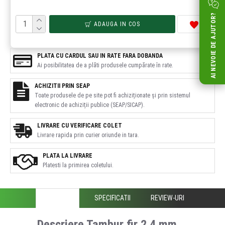
AI NEVOIE DE AJUTOR?
ADAUGA IN COS
PLATA CU CARDUL SAU IN RATE FARA DOBANDA
Ai posibilitatea de a plăti produsele cumpărate în rate.
ACHIZITII PRIN SEAP
Toate produsele de pe site pot fi achiziționate și prin sistemul
electronic de achiziții publice (SEAP/SICAP).
LIVRARE CU VERIFICARE COLET
Livrare rapida prin curier oriunde in tara.
PLATA LA LIVRARE
Platesti la primirea coletului.
DESCRIERE
SPECIFICATII
REVIEW-URI
Descriere Tambur fir 2.4 mm