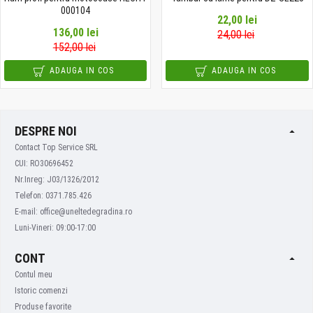
000104
22,00 lei
136,00 lei
24,00 lei
152,00 lei
ADAUGA IN COS
ADAUGA IN COS
DESPRE NOI
Contact Top Service SRL
CUI: RO30696452
Nr.Inreg: J03/1326/2012
Telefon: 0371.785.426
E-mail: office@uneltedegradina.ro
Luni-Vineri: 09:00-17:00
CONT
Contul meu
Istoric comenzi
Produse favorite