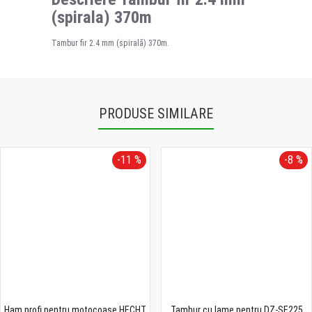
(spirala) 370m
Tambur fir 2.4 mm (spirală) 370m.
PRODUSE SIMILARE
-11 %
-8 %
Ham profi pentru motocoase HECHT
Tambur cu lame pentru DZ-SE225