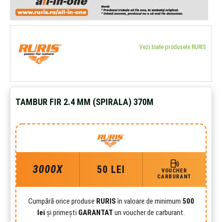
Vezi toate produsele RURIS
TAMBUR FIR 2.4 MM (SPIRALA) 370M
3000X
50 LEI
VOUCHER
CARBURANT
Cumpără orice produse
RURIS
în valoare de minimum
500
lei
și primești
GARANTAT
un voucher de carburant.