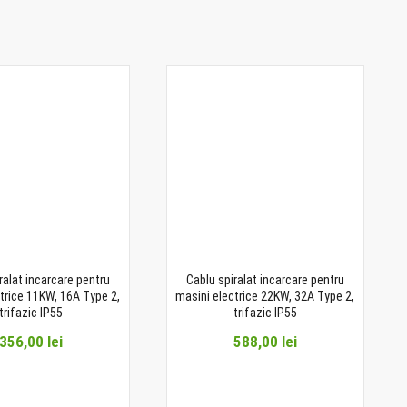
ralat incarcare pentru
Cablu spiralat incarcare pentru
trice 11KW, 16A Type 2,
masini electrice 22KW, 32A Type 2,
trifazic IP55
trifazic IP55
356,00 lei
588,00 lei