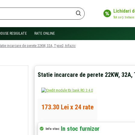
Lichidari 
Tot ce-ți trebuie
ODUSE RESIGILATE
RATE ONLINE
tatie incarcare de perete 22KW, 32A, Type2, trifazic
Statie incarcare de perete 22KW, 32A, 
173.30 Lei x 24 rate
In stoc furnizor
Info stoc: