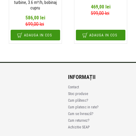
turbine, 3.6 m³/h, bobinaj
469,00 lei
cupru
599,00 lei
586,00 lei
699,00 lei
ADAUGA IN COS
ADAUGA IN COS
INFORMAȚII
Contact
Stoc produse
Cum plătesc?
Cum platesc in rate?
Cum se livrează?
Cum returnez?
Achizitie SEAP