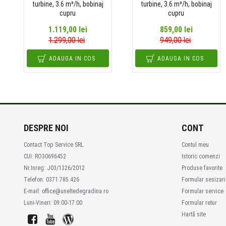
turbine, 3.6 m³/h, bobinaj
turbine, 3.6 m³/h, bobinaj
cupru
cupru
1.119,00 lei
859,00 lei
1.299,00 lei
949,00 lei
ADAUGA IN COS
ADAUGA IN COS
DESPRE NOI
CONT
Contact Top Service SRL
Contul meu
CUI: RO30696452
Istoric comenzi
Nr.Inreg: J03/1326/2012
Produse favorite
Telefon: 0371.785.426
Formular sesizari
E-mail: office@uneltedegradina.ro
Formular service
Luni-Vineri: 09:00-17:00
Formular retur
Hartă site