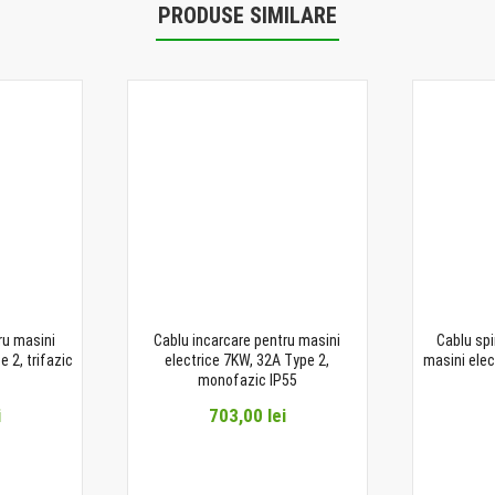
PRODUSE SIMILARE
ru masini
Cablu incarcare pentru masini
Cablu spi
 2, trifazic
electrice 7KW, 32A Type 2,
masini elec
monofazic IP55
i
703,00 lei