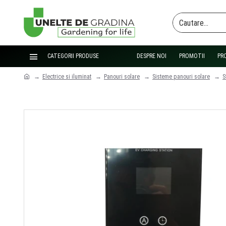
CATEGORII PRODUSE
DESPRE NOI
PROMOTII
PR
Electrice si iluminat
Panouri solare
Sisteme panouri solare
S