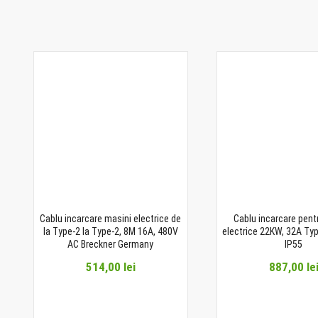
Cablu incarcare masini electrice de
Cablu incarcare pent
la Type-2 la Type-2, 8M 16A, 480V
electrice 22KW, 32A Type
AC Breckner Germany
IP55
514,00 lei
887,00 le