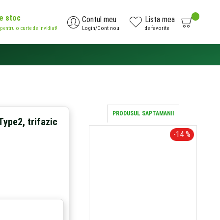
de stoc
0
Contul meu
Lista mea
 pentru o curte de invidiat!
Login/Cont nou
de favorite
AI NEVOIE DE AJUTOR?
0371.785.426
PRODUSUL SAPTAMANII
Type2, trifazic
-14 %