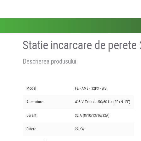
Statie incarcare de perete 
Descrierea produsului
Model
FE - AM3 - 32P3 - WB
Alimentare
415 V Trifazic 50/60 Hz (3P+N+PE)
Curent
32 A (8/10/13/16/32A)
Putere
22 KW