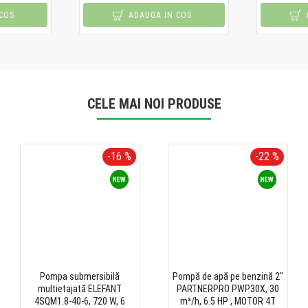
COS
ADAUGA IN COS
CELE MAI NOI PRODUSE
-16 %
-22 %
Pompa submersibilă
Pompă de apă pe benzină 2"
multietajată ELEFANT
PARTNERPRO PWP30X, 30
4SQM1.8-40-6, 720 W, 6
m³/h, 6.5 HP , MOTOR 4T