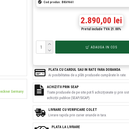
Cod produs:
BK69661
2.890,00 lei
Pretul include TVA 21.00%
ADAUGA IN COS
PLATA CU CARDUL SAU IN RATE FARA DOBANDA
Ai posibilitatea de a plăti produsele cumpărate în rate.
ACHIZITII PRIN SEAP
Breckner Germany
Toate produsele de pe site pot fi achiziționate și prin si
achiziții publice (SEAP/SICAP).
LIVRARE CU VERIFICARE COLET
Livrare rapida prin curier oriunde in tara.
PLATA LA LIVRARE