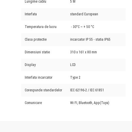
Lungime cablu
5 M
Interfata
standard European
Temperatura de lucru
- 30°C ~ + 50 °C
Clasa protectie
incarcator IP 55 - statia IP65
Dimensiuni statie
310 x 161 x 80 mm
Display
LCD
Interfata incarcator
Type 2
Corespunde standardelor
IEC 62196-2 / IEC 61851
Comunicare
Wi FI, Bluetooth, App(Tuya)