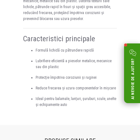
mecanice, metalice sau din plastic. Datorită texturii sale
lichide, pătrunde rapid în fisuri și spații greu accesibile,
reducând frecarea, protejând împotriva coroziunii și
prevenind blocarea sau uzura pieselor.
Caracteristici principale
Formulă lichidă cu pătrundere rapidă
AI NEVOIE DE AJUTOR?
Lubrifiere eficientă a pieselor metalice, mecanice
sau din plastic
Protecție împotriva coroziunii și ruginei
Reduce frecarea și uzura componentelor în mișcare
Ideal pentru balamale, lanțuri, șuruburi, scule, unelte
și echipamente auto