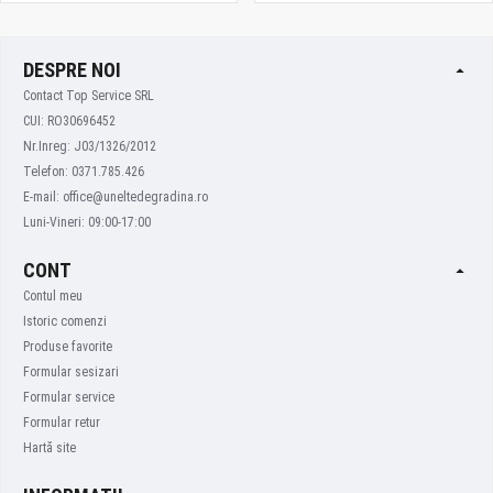
DESPRE NOI
Contact Top Service SRL
CUI: RO30696452
Nr.Inreg: J03/1326/2012
Telefon: 0371.785.426
E-mail: office@uneltedegradina.ro
Luni-Vineri: 09:00-17:00
CONT
Contul meu
Istoric comenzi
Produse favorite
Formular sesizari
Formular service
Formular retur
Hartă site