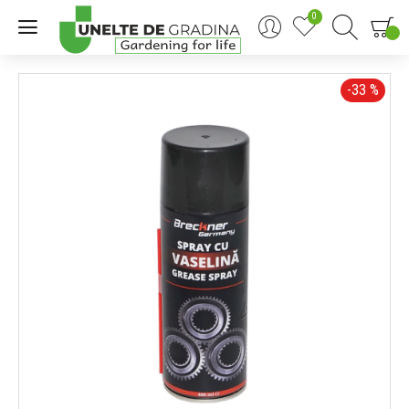
0
0
-33 %