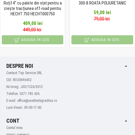
Roți14“ cu palete din oțel pentru a
300-8 ROATA POLIURETANIC
crește tracțiunea off-road pentru
59,00 lei
HECHT 750 HECHT000750
79,00 lei
409,00 lei
449,00 lei
ADAUGA IN COS
ADAUGA IN COS
DESPRE NOI
Contact Top Service SRL
CUI: RO30696452
Nr.Inreg: J03/1326/2012
Telefon: 0371.785.426
E-mail: office@uneltedegradina.ro
Luni-Vineri: 09:00-17:00
CONT
Contul meu
Istoric comenzi