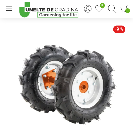
0
0
-9 %