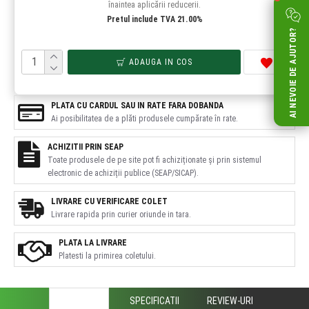
înaintea aplicării reducerii.
Pretul include TVA 21.00%
AI NEVOIE DE AJUTOR?
ADAUGA IN COS
PLATA CU CARDUL SAU IN RATE FARA DOBANDA
Ai posibilitatea de a plăti produsele cumpărate în rate.
ACHIZITII PRIN SEAP
Toate produsele de pe site pot fi achiziționate și prin sistemul
electronic de achiziții publice (SEAP/SICAP).
LIVRARE CU VERIFICARE COLET
Livrare rapida prin curier oriunde in tara.
PLATA LA LIVRARE
Platesti la primirea coletului.
DESCRIERE
SPECIFICATII
REVIEW-URI