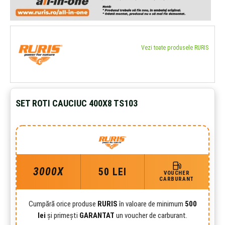
Vezi toate produsele RURIS
SET ROTI CAUCIUC 400X8 TS103
3000X
50 LEI
VOUCHER
CARBURANT
Cumpără orice produse
RURIS
în valoare de minimum
500
lei
și primești
GARANTAT
un voucher de carburant.