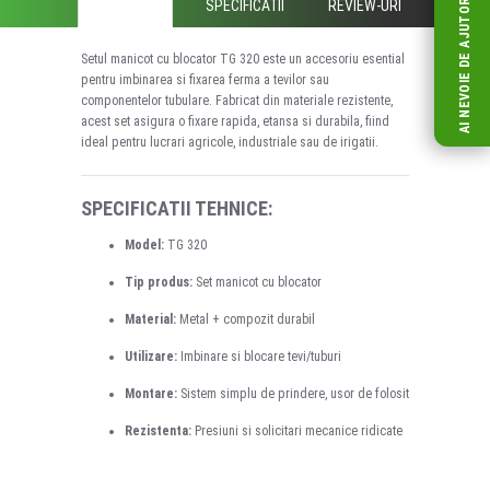
AI NEVOIE DE AJUTOR?
DESCRIERE
SPECIFICATII
REVIEW-URI
Setul manicot cu blocator TG 320 este un accesoriu esential
pentru imbinarea si fixarea ferma a tevilor sau
componentelor tubulare. Fabricat din materiale rezistente,
acest set asigura o fixare rapida, etansa si durabila, fiind
ideal pentru lucrari agricole, industriale sau de irigatii.
SPECIFICATII TEHNICE:
Model:
TG 320
Tip produs:
Set manicot cu blocator
Material:
Metal + compozit durabil
Utilizare:
Imbinare si blocare tevi/tuburi
Montare:
Sistem simplu de prindere, usor de folosit
Rezistenta:
Presiuni si solicitari mecanice ridicate