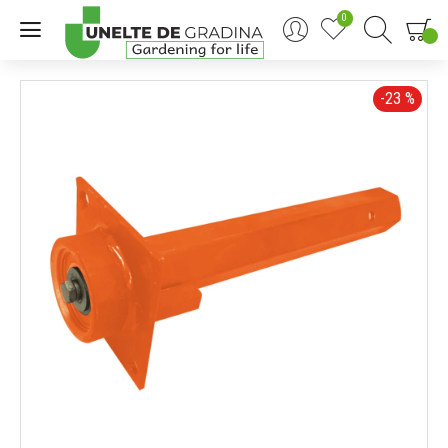
0
0
-23 %