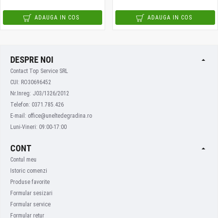
ADAUGA IN COS
ADAUGA IN COS
DESPRE NOI
Contact Top Service SRL
CUI: RO30696452
Nr.Inreg: J03/1326/2012
Telefon: 0371.785.426
E-mail: office@uneltedegradina.ro
Luni-Vineri: 09:00-17:00
CONT
Contul meu
Istoric comenzi
Produse favorite
Formular sesizari
Formular service
Formular retur