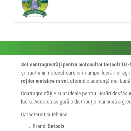
Set contragreutăți pentru motocultor Detoolz DZ
și tracțiunii motocultoarelor în timpul lucrărilor a
roților metalice în sol
, oferind o aderență mai bună ș
Contragreutățile sunt ideale pentru lucrări desfăș
lucru. Acestea asigură o distribuție mai bună a greut
Caracteristici tehnice
Brand:
Detoolz