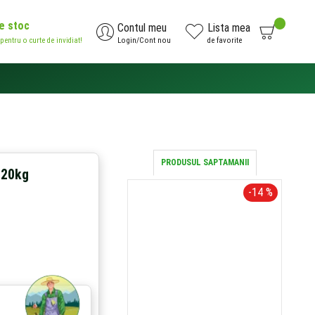
de stoc
0
Contul meu
Lista mea
 pentru o curte de invidiat!
Login/Cont nou
de favorite
AI NEVOIE DE AJUTOR?
0371.785.426
PRODUSUL SAPTAMANII
 20kg
-14 %