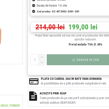
Durata de livrare: 1-5 zile
Cod produs:
DZ-MT3002-S001-G01
214,00 lei
199,00 lei
Prețul tăiat reprezintă cel mai mic preț al produsului din ulti
aplicării reducerii.
Pretul include TVA 21.00%
ADAUGA IN COS
PLATA CU CARDUL SAU IN RATE FARA DOBANDA
Ai posibilitatea de a plăti produsele cumpărate în rate.
ACHIZITII PRIN SEAP
Toate produsele de pe site pot fi achiziționate și prin si
achiziții publice (SEAP/SICAP).
le MICUL FERMIER