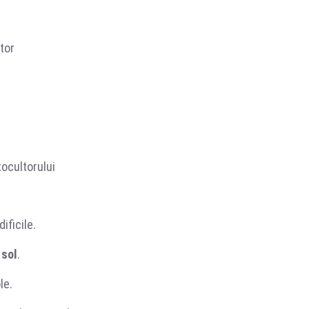
tor
tocultorului
ificile.
 sol
.
le.