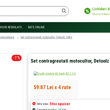
Lichidari 
Tot ce-ți trebuie
ODUSE RESIGILATE
RATE ONLINE
motocultoare
Set contragreutati motocultor, Detoolz 20kg
-7 %
Set contragreutati motocultor, Detoolz
59.87 Lei x 4 rate
Stoc epuizat
Info stoc:
Garantie produs: 24 luni