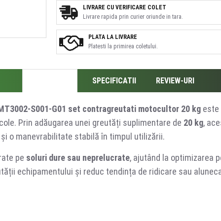
LIVRARE CU VERIFICARE COLET
Livrare rapida prin curier oriunde in tara.
PLATA LA LIVRARE
Platesti la primirea coletului.
DESCRIERE
SPECIFICATII
REVIEW-URI
-MT3002-S001-G01 set contragreutati motocultor 20 kg
este 
gricole. Prin adăugarea unei greutăți suplimentare de
20 kg
, ace
i o manevrabilitate stabilă în timpul utilizării.
urate pe
soluri dure sau neprelucrate
, ajutând la optimizarea p
ății echipamentului și reduc tendința de ridicare sau alunecare