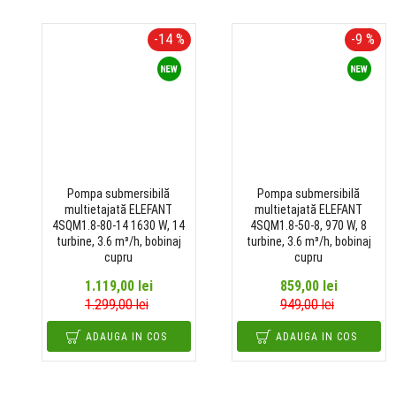
-14 %
-9 %
Pompa submersibilă
Pompa submersibilă
multietajată ELEFANT
multietajată ELEFANT
4SQM1.8-80-14 1630 W, 14
4SQM1.8-50-8, 970 W, 8
turbine, 3.6 m³/h, bobinaj
turbine, 3.6 m³/h, bobinaj
cupru
cupru
1.119,00 lei
859,00 lei
1.299,00 lei
949,00 lei
ADAUGA IN COS
ADAUGA IN COS