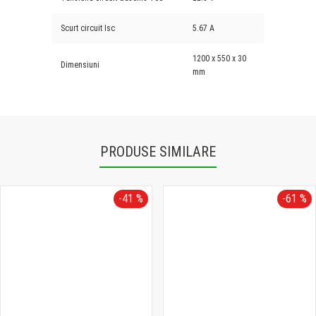
Scurt circuit Isc
5.67 A
1200 x 550 x 30
Dimensiuni
mm
PRODUSE SIMILARE
-41 %
-61 %