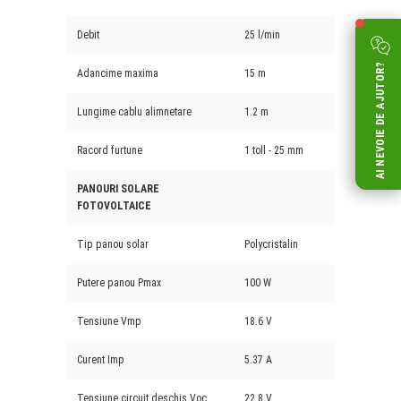
Debit
25 l/min
AI NEVOIE DE AJUTOR?
Adancime maxima
15 m
Lungime cablu alimnetare
1.2 m
Racord furtune
1 toll - 25 mm
PANOURI SOLARE
FOTOVOLTAICE
Tip panou solar
Polycristalin
Putere panou Pmax
100 W
Tensiune Vmp
18.6 V
Curent Imp
5.37 A
Tensiune circuit deschis Voc
22.8 V