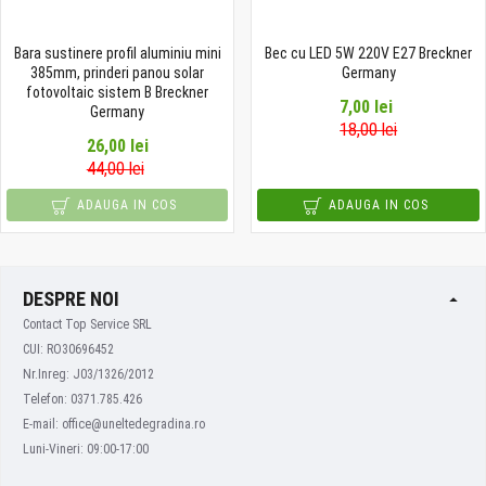
Bara sustinere profil aluminiu mini
Bec cu LED 5W 220V E27 Breckner
385mm, prinderi panou solar
Germany
fotovoltaic sistem B Breckner
7,00 lei
Germany
18,00 lei
26,00 lei
44,00 lei
ADAUGA IN COS
ADAUGA IN COS
DESPRE NOI
Contact Top Service SRL
CUI: RO30696452
Nr.Inreg: J03/1326/2012
Telefon: 0371.785.426
E-mail: office@uneltedegradina.ro
Luni-Vineri: 09:00-17:00