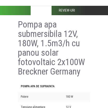
DESCRIERE
REVIEW-URI
Pompa apa
submersibila 12V,
180W, 1.5m3/h cu
panou solar
fotovoltaic 2x100W
Breckner Germany
POMPA APA DE SUPRAFATA
Putere
180 W
Tensiune alimentare
12 V