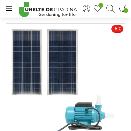
0
0
-5 %