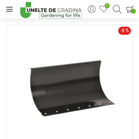
0
0
-8 %