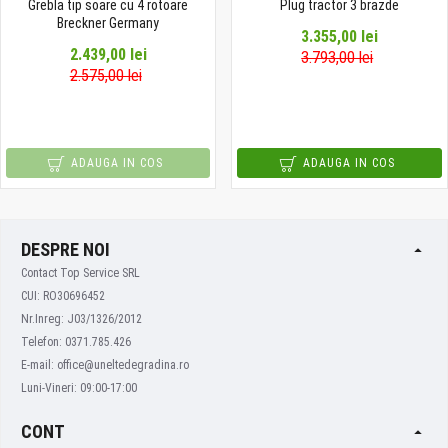
Grebla tip soare cu 4 rotoare
Plug tractor 3 brazde
Breckner Germany
3.355,00 lei
2.439,00 lei
3.793,00 lei
2.575,00 lei
ADAUGA IN COS
ADAUGA IN COS
DESPRE NOI
Contact Top Service SRL
CUI: RO30696452
Nr.Inreg: J03/1326/2012
Telefon: 0371.785.426
E-mail: office@uneltedegradina.ro
Luni-Vineri: 09:00-17:00
CONT