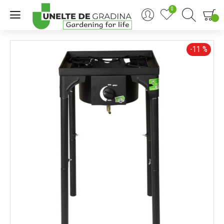
0
0
-11 %