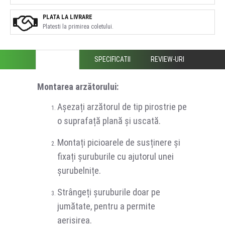
PLATA LA LIVRARE
Platesti la primirea coletului.
DESCRIERE
SPECIFICATII
REVIEW-URI
Montarea arzătorului:
Așezați arzătorul de tip pirostrie pe
o suprafață plană și uscată.
Montați picioarele de susținere și
fixați șuruburile cu ajutorul unei
șurubelnițe.
Strângeți șuruburile doar pe
jumătate, pentru a permite
aerisirea.