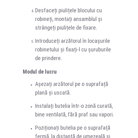
Desfaceți piulițele blocului cu
robineți, montați ansamblul și
strângeți piulițele de fixare.
Introduceți arzătorul în locașurile
robinetului și fixați-l cu șuruburile
de prindere.
Modul de lucru
Așezați arzătorul pe o suprafață
plană și uscată.
Instalați butelia într-o zonă curată,
bine ventilată, fără praf sau vapori.
Poziționați butelia pe o suprafață
fermă, la distanță de umezeală și