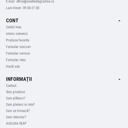
E-mail: office@uneltedegradina.ro
Luni-Vineri: 09:00-17:00
CONT
Contul meu
Istoric comenzi
Produse favorite
Formular sesizari
Formular service
Formular retur
Hartă site
INFORMAȚII
Contact
Stoc produse
Cum plătesc?
Cum platesc in rate?
Cum se livrează?
Cum returnez?
Achizitie SEAP