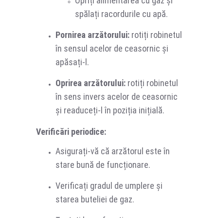
Opriți alimentarea cu gaz și
spălați racordurile cu apă.
Pornirea arzătorului:
rotiți robinetul
în sensul acelor de ceasornic și
apăsați-l.
Oprirea arzătorului:
rotiți robinetul
în sens invers acelor de ceasornic
și readuceți-l în poziția inițială.
Verificări periodice:
Asigurați-vă că arzătorul este în
stare bună de funcționare.
Verificați gradul de umplere și
starea buteliei de gaz.