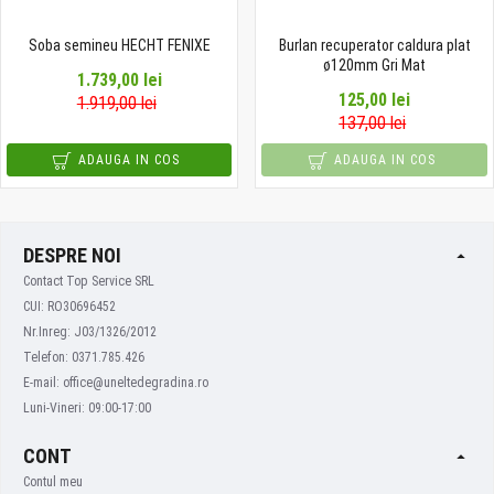
Soba semineu HECHT FENIXE
Burlan recuperator caldura plat
ø120mm Gri Mat
1.739,00 lei
125,00 lei
1.919,00 lei
137,00 lei
ADAUGA IN COS
ADAUGA IN COS
DESPRE NOI
Contact Top Service SRL
CUI: RO30696452
Nr.Inreg: J03/1326/2012
Telefon: 0371.785.426
E-mail: office@uneltedegradina.ro
Luni-Vineri: 09:00-17:00
CONT
Contul meu