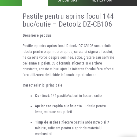
Pastile pentru aprins focul 144
buc/cutie – Detoolz DZ-CB106
Descriere produs:
Pastilele pentru aprins focul Detoolz DZ-CB106 sunt solutia
ideala pentru o aprindere rapida, curata si sigura a focului,
fie ca este vorba despre seminee, sobe, gratare sau centrale
pe lemne si peleti. Cu o formula eficienta si o ardere
constanta, aceste cuburi ajuta la initierea focului fara efort si
fara utilizarea de lichide inflamabile periculoase.
Caracteristici principale:
Continut:
144 pastile/cuburi in fiecare cutie
Aprindere rapida si eficienta
– ideale pentru
lemn, carbune sau peleti
Timp de ardere:
fiecare pastila arde intre
5 si 7
minute
, suficient pentru a aprinde materialul
combustibil