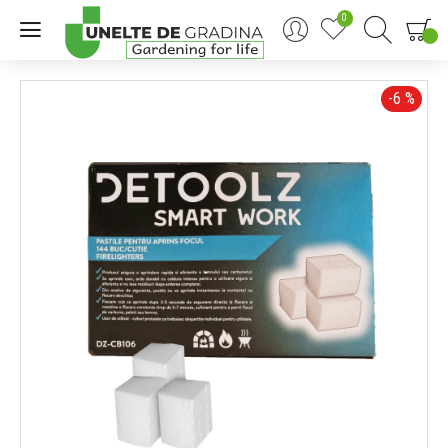
0
0
-6 %