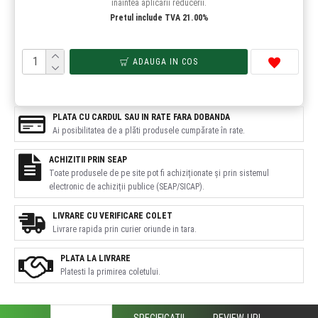
înaintea aplicării reducerii.
Pretul include TVA 21.00%
ADAUGA IN COS
PLATA CU CARDUL SAU IN RATE FARA DOBANDA
Ai posibilitatea de a plăti produsele cumpărate în rate.
ACHIZITII PRIN SEAP
Toate produsele de pe site pot fi achiziționate și prin sistemul
electronic de achiziții publice (SEAP/SICAP).
LIVRARE CU VERIFICARE COLET
Livrare rapida prin curier oriunde in tara.
PLATA LA LIVRARE
Platesti la primirea coletului.
DESCRIERE
SPECIFICATII
REVIEW-URI