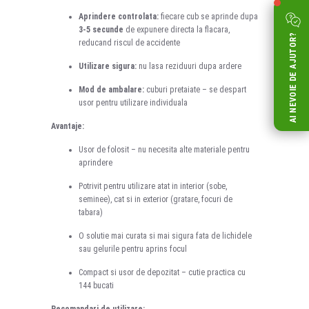
Aprindere controlata:
fiecare cub se aprinde dupa
3-5 secunde
de expunere directa la flacara,
AI NEVOIE DE AJUTOR?
reducand riscul de accidente
Utilizare sigura:
nu lasa reziduuri dupa ardere
Mod de ambalare:
cuburi pretaiate – se despart
usor pentru utilizare individuala
Avantaje:
Usor de folosit – nu necesita alte materiale pentru
aprindere
Potrivit pentru utilizare atat in interior (sobe,
seminee), cat si in exterior (gratare, focuri de
tabara)
O solutie mai curata si mai sigura fata de lichidele
sau gelurile pentru aprins focul
Compact si usor de depozitat – cutie practica cu
144 bucati
Recomandari de utilizare: