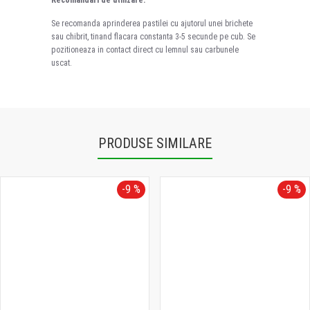
Se recomanda aprinderea pastilei cu ajutorul unei brichete
sau chibrit, tinand flacara constanta 3-5 secunde pe cub. Se
pozitioneaza in contact direct cu lemnul sau carbunele
uscat.
PRODUSE SIMILARE
-9 %
-9 %