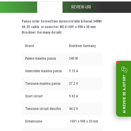
DESCRIERE
REVIEW-URI
Panou solar fotovoltaic monocristalin bifacial 340W/
44.2V cablu si conector MC4 1691 x 998 x 30 mm
Breckner Germany detalii:
Brand
Breckner Germany
Putere maxima panou
340 W
Intensitate maxima panou
9.15 A
AI NEVOIE DE AJUTOR?
Tensiune maxima panou
37.2 V
Scurt circuit
9.82 A
Tensiune circuit deschis
44.2 V
Dimensiune
1691 x 998 x 30 mm