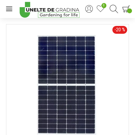
0
0
-20 %