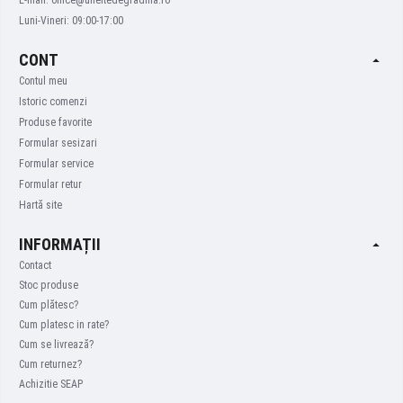
E-mail: office@uneltedegradina.ro
Luni-Vineri: 09:00-17:00
CONT
Contul meu
Istoric comenzi
Produse favorite
Formular sesizari
Formular service
Formular retur
Hartă site
INFORMAȚII
Contact
Stoc produse
Cum plătesc?
Cum platesc in rate?
Cum se livrează?
Cum returnez?
Achizitie SEAP