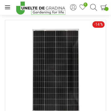
0
0
-14 %