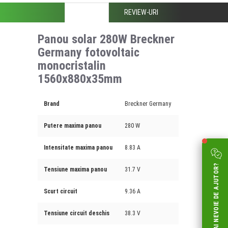
DESCRIERE
REVIEW-URI
Panou solar 280W Breckner
Germany fotovoltaic
monocristalin
1560x880x35mm
Brand
Breckner Germany
Putere maxima panou
280 W
Intensitate maxima panou
8.83 A
AI NEVOIE DE AJUTOR?
Tensiune maxima panou
31.7 V
Scurt circuit
9.36 A
Tensiune circuit deschis
38.3 V