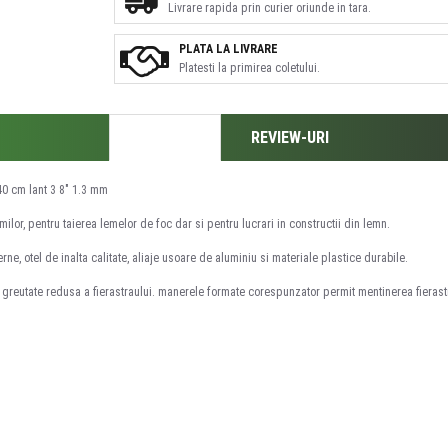
Livrare rapida prin curier oriunde in tara.
PLATA LA LIVRARE
Platesti la primirea coletului.
DESCRIERE
REVIEW-URI
40 cm lant 3 8" 1.3 mm
milor, pentru taierea lemelor de foc dar si pentru lucrari in constructii din lemn.
ne, otel de inalta calitate, aliaje usoare de aluminiu si materiale plastice durabile.
 o greutate redusa a fierastraului. manerele formate corespunzator permit mentinerea fierastra