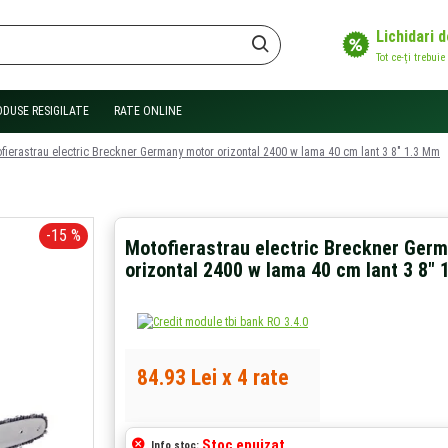
Lichidari 
Tot ce-ți trebuie
ODUSE RESIGILATE
RATE ONLINE
fierastrau electric Breckner Germany motor orizontal 2400 w lama 40 cm lant 3 8" 1.3 Mm
-15 %
Motofierastrau electric Breckner Ger
orizontal 2400 w lama 40 cm lant 3 8"
84.93 Lei x 4 rate
Stoc epuizat
Info stoc: