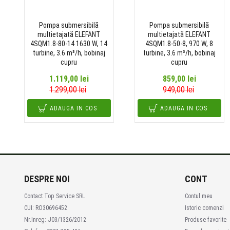
Pompa submersibilă
Pompa submersibilă
multietajată ELEFANT
multietajată ELEFANT
4SQM1.8-80-14 1630 W, 14
4SQM1.8-50-8, 970 W, 8
turbine, 3.6 m³/h, bobinaj
turbine, 3.6 m³/h, bobinaj
cupru
cupru
1.119,00 lei
859,00 lei
1.299,00 lei
949,00 lei
ADAUGA IN COS
ADAUGA IN COS
DESPRE NOI
CONT
Contact Top Service SRL
Contul meu
CUI: RO30696452
Istoric comenzi
Nr.Inreg: J03/1326/2012
Produse favorite