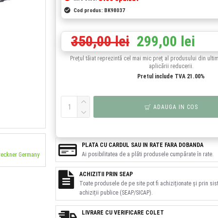
Cod produs:
BK98037
350,00 lei
299,00 lei
Prețul tăiat reprezintă cel mai mic preț al produsului din ulti
aplicării reducerii.
Pretul include TVA 21.00%
ADAUGA IN COS
PLATA CU CARDUL SAU IN RATE FARA DOBANDA
Ai posibilitatea de a plăti produsele cumpărate în rate.
Breckner Germany
ACHIZITII PRIN SEAP
Toate produsele de pe site pot fi achiziționate și prin si
achiziții publice (SEAP/SICAP).
LIVRARE CU VERIFICARE COLET