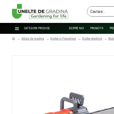
CATEGORII PRODUSE
DESPRE NOI
PROMOTII
PR
Utilaje de gradina
Drujbe si Fierastraie
Drujbe electrice
Moto