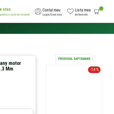
de stoc
0
Contul meu
Lista mea
 pentru o curte de invidiat!
Login/Cont nou
de favorite
AI NEVOIE DE AJUTOR?
0371.785.426
PRODUSUL SAPTAMANII
many motor
 1.3 Mm
-14 %