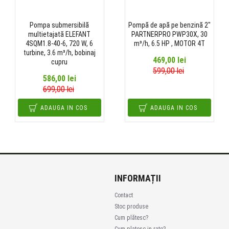
Pompa submersibilă
Pompă de apă pe benzină 2"
multietajată ELEFANT
PARTNERPRO PWP30X, 30
4SQM1.8-40-6, 720 W, 6
m³/h, 6.5 HP , MOTOR 4T
turbine, 3.6 m³/h, bobinaj
469,00 lei
cupru
599,00 lei
586,00 lei
699,00 lei
ADAUGA IN COS
ADAUGA IN COS
INFORMAȚII
Contact
Stoc produse
Cum plătesc?