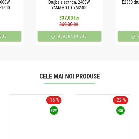
1600W,
Drujba electrica, 2400W,
E2350 dru
E1600
YAMAMOTO, YM2400
337,00 lei
369,00 lei
COS
ADAUGA IN COS
CELE MAI NOI PRODUSE
-16 %
-22 %