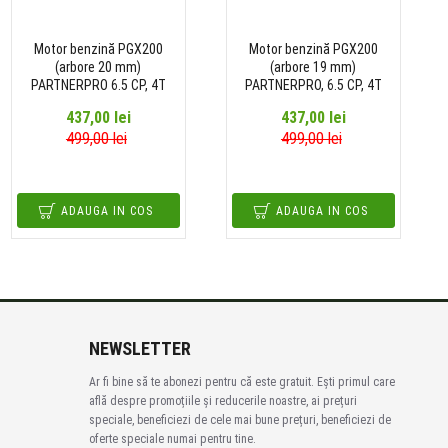
Motor benzină PGX200
Motor benzină PGX200
(arbore 20 mm)
(arbore 19 mm)
PARTNERPRO 6.5 CP, 4T
PARTNERPRO, 6.5 CP, 4T
437,00 lei
437,00 lei
499,00 lei
499,00 lei
ADAUGA IN COS
ADAUGA IN COS
NEWSLETTER
Ar fi bine să te abonezi pentru că este gratuit. Ești primul care
află despre promoțiile și reducerile noastre, ai prețuri
speciale, beneficiezi de cele mai bune prețuri, beneficiezi de
oferte speciale numai pentru tine.