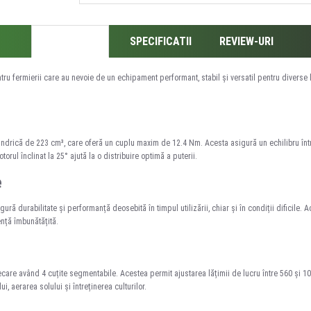
DESCRIERE
SPECIFICATII
REVIEW-URI
ru fermierii care au nevoie de un echipament performant, stabil și versatil pentru diverse l
cilindrică de 223 cm³, care oferă un cuplu maxim de 12.4 Nm. Acesta asigură un echilibru în
rul înclinat la 25° ajută la o distribuire optimă a puterii.
e
ă durabilitate și performanță deosebită în timpul utilizării, chiar și în condiții dificile. 
ență îmbunătățită.
ecare având 4 cuțite segmentabile. Acestea permit ajustarea lățimii de lucru între 560 și 1
, aerarea solului și întreținerea culturilor.