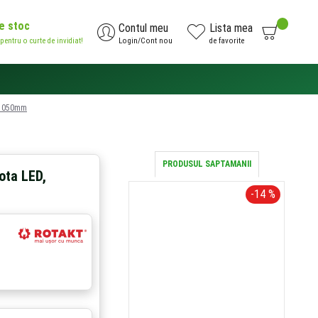
de stoc
0
Contul meu
Lista mea
 pentru o curte de invidiat!
Login/Cont nou
de favorite
AI NEVOIE DE AJUTOR?
0371.785.426
0-1050mm
PRODUSUL SAPTAMANII
ota LED,
-14 %