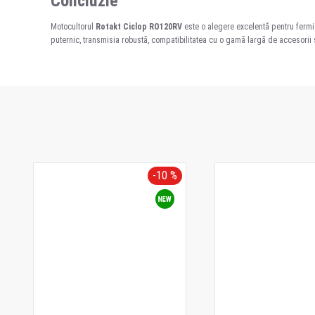
Concluzie
Motocultorul
Rotakt Ciclop RO120RV
este o alegere excelentă pentru fermier
puternic, transmisia robustă, compatibilitatea cu o gamă largă de accesorii ș
-10 %