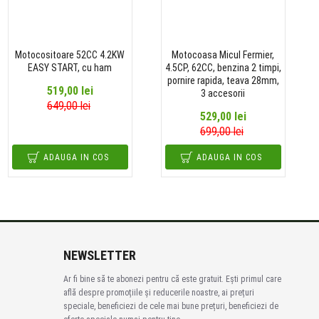
Motocositoare 52CC 4.2KW
Motocoasa Micul Fermier,
EASY START, cu ham
4.5CP, 62CC, benzina 2 timpi,
pornire rapida, teava 28mm,
519,00 lei
3 accesorii
649,00 lei
529,00 lei
699,00 lei
ADAUGA IN COS
ADAUGA IN COS
NEWSLETTER
Ar fi bine să te abonezi pentru că este gratuit. Ești primul care
află despre promoțiile și reducerile noastre, ai prețuri
speciale, beneficiezi de cele mai bune prețuri, beneficiezi de