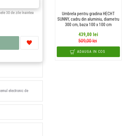
i
mele 30 de zile înaintea
Umbrela pentru gradina HECHT
SUNNY, cadru din aluminiu, diametru
300 cm, baza 100 x 100 cm
439,00 lei
509,00 lei
ADAUGA IN COS
stemul electronic de