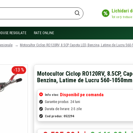
Lichidari 
Tot ce-ți trebuie
ODUSE RESIGILATE
RATE ONLINE
esionale
Motocultor Ciclop RO120RV, 8.5CP, Capota LED, Benzina, Latime de Lucru 56
-13 %
Motocultor Ciclop RO120RV, 8.5CP, Cap
Benzina, Latime de Lucru 560-1050mm
Disponibil pe comanda
Info stoc:
Garantie produs: 24 luni
Durata de livrare: 2-5 zile
Cod produs:
052294