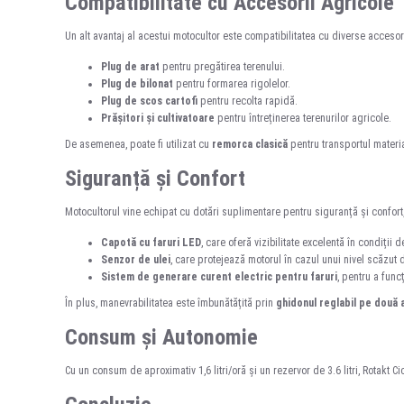
Compatibilitate cu Accesorii Agricole
Un alt avantaj al acestui motocultor este compatibilitatea cu diverse accesori
Plug de arat
pentru pregătirea terenului.
Plug de bilonat
pentru formarea rigolelor.
Plug de scos cartofi
pentru recolta rapidă.
Prășitori și cultivatoare
pentru întreținerea terenurilor agricole.
De asemenea, poate fi utilizat cu
remorca clasică
pentru transportul material
Siguranță și Confort
Motocultorul vine echipat cu dotări suplimentare pentru siguranță și confort,
Capotă cu faruri LED
, care oferă vizibilitate excelentă în condiții 
Senzor de ulei
, care protejează motorul în cazul unui nivel scăzut d
Sistem de generare curent electric pentru faruri
, pentru a func
În plus, manevrabilitatea este îmbunătățită prin
ghidonul reglabil pe două 
Consum și Autonomie
Cu un consum de aproximativ 1,6 litri/oră și un rezervor de 3.6 litri, Rotak