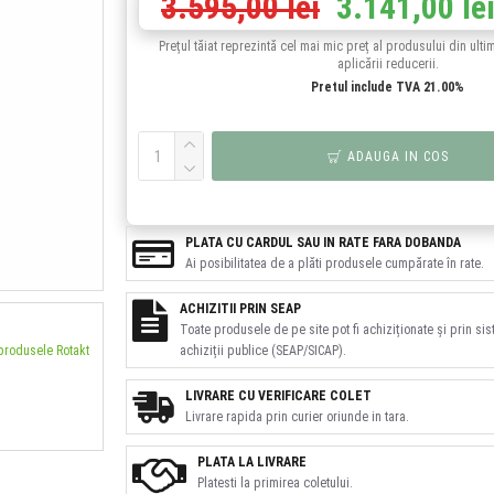
3.595,00 lei
3.141,00 le
Prețul tăiat reprezintă cel mai mic preț al produsului din ulti
aplicării reducerii.
Pretul include TVA 21.00%
ADAUGA IN COS
PLATA CU CARDUL SAU IN RATE FARA DOBANDA
Ai posibilitatea de a plăti produsele cumpărate în rate.
ACHIZITII PRIN SEAP
Toate produsele de pe site pot fi achiziționate și prin si
 produsele Rotakt
achiziții publice (SEAP/SICAP).
LIVRARE CU VERIFICARE COLET
Livrare rapida prin curier oriunde in tara.
PLATA LA LIVRARE
Platesti la primirea coletului.