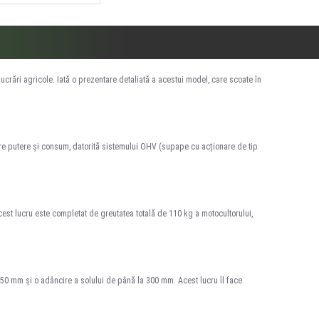
ucrări agricole. Iată o prezentare detaliată a acestui model, care scoate în
tre putere și consum, datorită sistemului OHV (supape cu acționare de tip
Acest lucru este completat de greutatea totală de 110 kg a motocultorului,
050 mm și o adâncire a solului de până la 300 mm. Acest lucru îl face