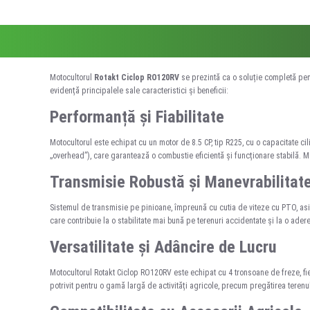
Motocultorul
Rotakt Ciclop RO120RV
se prezintă ca o soluție completă pent
evidență principalele sale caracteristici și beneficii:
Performanță și Fiabilitate
Motocultorul este echipat cu un motor de 8.5 CP, tip R225, cu o capacitate 
„overhead”), care garantează o combustie eficientă și funcționare stabilă. Moto
Transmisie Robustă și Manevrabilitat
Sistemul de transmisie pe pinioane, împreună cu cutia de viteze cu PTO, asigur
care contribuie la o stabilitate mai bună pe terenuri accidentate și la o ader
Versatilitate și Adâncire de Lucru
Motocultorul Rotakt Ciclop RO120RV este echipat cu 4 tronsoane de freze, fi
potrivit pentru o gamă largă de activități agricole, precum pregătirea terenului