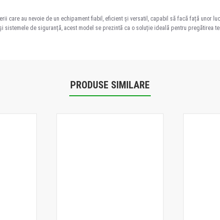
ii care au nevoie de un echipament fiabil, eficient și versatil, capabil să facă față unor l
i sistemele de siguranță, acest model se prezintă ca o soluție ideală pentru pregătirea teren
PRODUSE SIMILARE