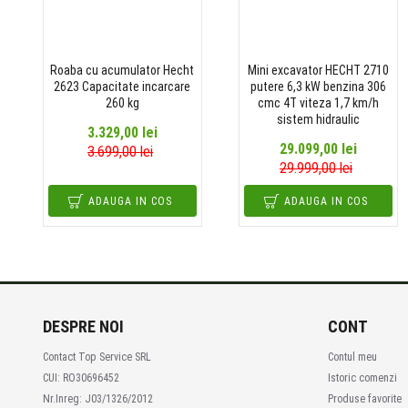
Roaba cu acumulator Hecht
Mini excavator HECHT 2710
2623 Capacitate incarcare
putere 6,3 kW benzina 306
260 kg
cmc 4T viteza 1,7 km/h
sistem hidraulic
3.329,00 lei
29.099,00 lei
3.699,00 lei
29.999,00 lei
ADAUGA IN COS
ADAUGA IN COS
DESPRE NOI
CONT
Contact Top Service SRL
Contul meu
CUI: RO30696452
Istoric comenzi
Nr.Inreg: J03/1326/2012
Produse favorite