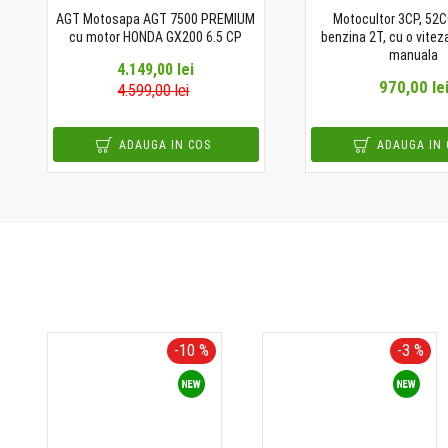
AGT Motosapa AGT 7500 PREMIUM
Motocultor 3CP, 52C
cu motor HONDA GX200 6.5 CP
benzina 2T, cu o viteza
manuala
4.149,00 lei
970,00 le
4.599,00 lei
ADAUGA IN COS
ADAUGA IN 
-10 %
-3 %