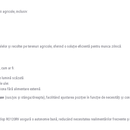
i agricole, inclusiv:
elor și recoltei pe terenuri agricole, oferind o soluție eficientă pentru munca zilnică.
 cum ar fi:
de lumină scăzută.
e ulei.
ționa fără alimentare externă.
axe
(sus/jos și stânga/dreapta), facilitând ajustarea poziției în funcție de necesități și cond
t Ciclop RO120RV asigură o autonomie bună, reducând necesitatea realimentărilor frecvente ș