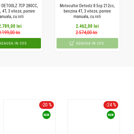
r DETOOLZ 7CP 280CC,
Motocultor Detoolz 8.5cp 212cc,
 4T, 3 viteze, pornire
benzina 4T, 3 viteze, pornire
nuala, cu roti
manuala, cu roti
2.789,00 lei
2.462,00 lei
3.199,00 lei
2.574,00 lei
ADAUGA IN COS
ADAUGA IN COS
-20 %
-24 %