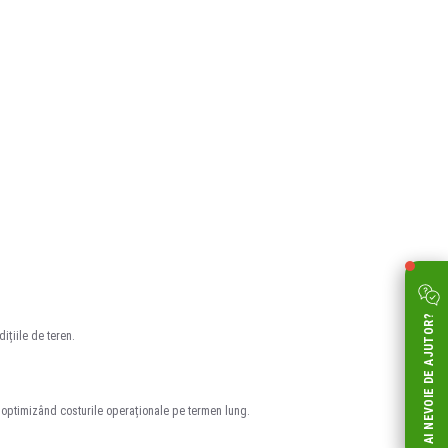
AI NEVOIE DE AJUTOR?
ițiile de teren.
i optimizând costurile operaționale pe termen lung.