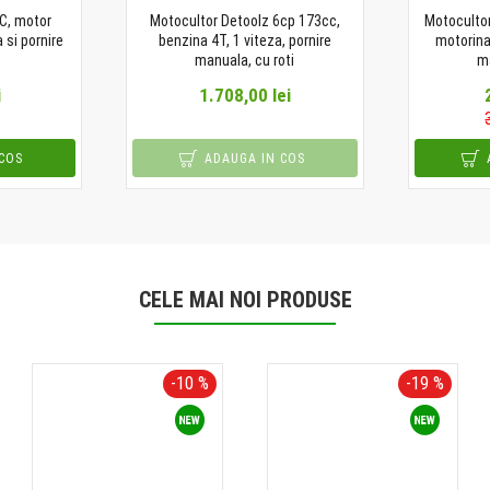
C, motor
Motocultor Detoolz 6cp 173cc,
Motoculto
 si pornire
benzina 4T, 1 viteza, pornire
motorina,
manuala, cu roti
ma
i
1.708,00 lei
COS
ADAUGA IN COS
CELE MAI NOI PRODUSE
-10 %
-19 %