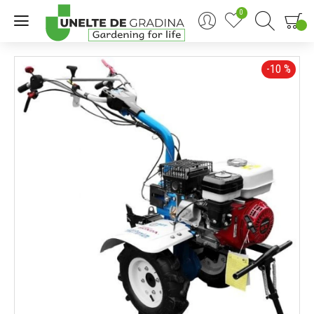
0
0
-10 %