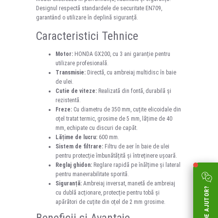
Designul respectă standardele de securitate EN709,
garantând o utilizare în deplină siguranță.
Caracteristici Tehnice
Motor:
HONDA GX200, cu 3 ani garanție pentru
utilizare profesională.
Transmisie:
Directă, cu ambreiaj multidisc în baie
de ulei.
Cutie de viteze:
Realizată din fontă, durabilă și
rezistentă.
Freze:
Cu diametru de 350 mm, cuțite elicoidale din
oțel tratat termic, grosime de 5 mm, lățime de 40
mm, echipate cu discuri de capăt.
Lățime de lucru:
600 mm.
Sistem de filtrare:
Filtru de aer în baie de ulei
pentru protecție îmbunătățită și întreținere ușoară.
Reglaj ghidon:
Reglare rapidă pe înălțime și lateral
pentru manevrabilitate sporită.
Siguranță:
Ambreiaj inversat, manetă de ambreiaj
AI NEVOIE DE AJUTOR?
cu dublă acționare, protecție pentru tobă și
apărători de cuțite din oțel de 2 mm grosime.
Beneficii și Avantaje