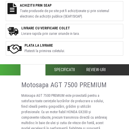
ACHIZITII PRIN SEAP
Toate produsele de pe site pot fi achiziționate și prin sistemul
electronic de achiziții publice (SEAP/SICAP).
LIVRARE CU VERIFICARE COLET
Livrare rapida prin curier oriunde in tara.
PLATA LA LIVRARE
Platesti la primirea coletului.
DESCRIERE
SPECIFICATII
REVIEW-URI
Motosapa AGT 7500 PREMIUM
Motosapa AGT 7500 PREMIUM este proiectată pentru a
satisface toate cerințele lucrărilor de prelucrare a solului,
fiind ideală pentru gospodării, grădini și utilizări
profesionale. Cu un motor fiabil HONDA GX200 și
componente robuste, precum transmisia directă cu ambreiaj
multidisc în baie de ulei și cutia de viteze din fontă, acest
model excelează în performanță, fiabilitate și siguranță.