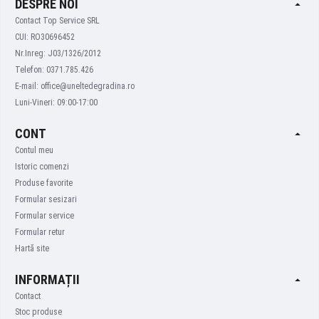
DESPRE NOI
Contact Top Service SRL
CUI: RO30696452
Nr.Inreg: J03/1326/2012
Telefon: 0371.785.426
E-mail: office@uneltedegradina.ro
Luni-Vineri: 09:00-17:00
CONT
Contul meu
Istoric comenzi
Produse favorite
Formular sesizari
Formular service
Formular retur
Hartă site
INFORMAȚII
Contact
Stoc produse