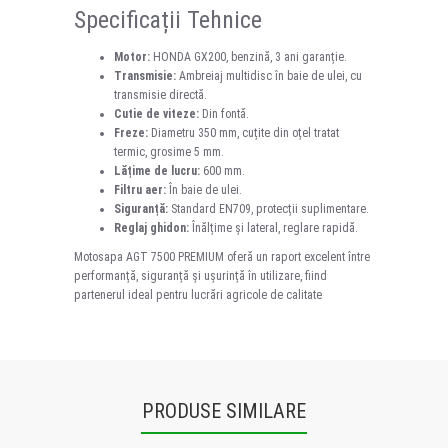
Specificații Tehnice
Motor:
HONDA GX200, benzină, 3 ani garanție.
Transmisie:
Ambreiaj multidisc în baie de ulei, cu
transmisie directă.
Cutie de viteze:
Din fontă.
Freze:
Diametru 350 mm, cuțite din oțel tratat
termic, grosime 5 mm.
Lățime de lucru:
600 mm.
Filtru aer:
În baie de ulei.
Siguranță:
Standard EN709, protecții suplimentare.
Reglaj ghidon:
Înălțime și lateral, reglare rapidă.
Motosapa AGT 7500 PREMIUM oferă un raport excelent între
performanță, siguranță și ușurință în utilizare, fiind
partenerul ideal pentru lucrări agricole de calitate
PRODUSE SIMILARE