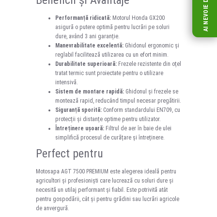
Performanță ridicată:
Motorul Honda GX200
asigură o putere optimă pentru lucrări pe soluri
dure, având 3 ani garanție.
Manevrabilitate excelentă:
Ghidonul ergonomic și
reglabil facilitează utilizarea cu un efort minim.
Durabilitate superioară:
Frezele rezistente din oțel
tratat termic sunt proiectate pentru o utilizare
intensivă.
Sistem de montare rapidă:
Ghidonul și frezele se
montează rapid, reducând timpul necesar pregătirii.
Siguranță sporită:
Conform standardului EN709, cu
protecții și distanțe optime pentru utilizator.
Întreținere ușoară:
Filtrul de aer în baie de ulei
simplifică procesul de curățare și întreținere.
Perfect pentru
Motosapa AGT 7500 PREMIUM este alegerea ideală pentru
agricultori și profesioniști care lucrează cu soluri dure și
necesită un utilaj performant și fiabil. Este potrivită atât
pentru gospodării, cât și pentru grădini sau lucrări agricole
de anvergură.