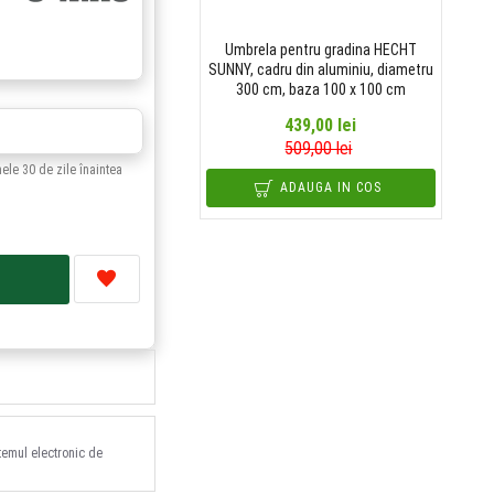
Umbrela pentru gradina HECHT
SUNNY, cadru din aluminiu, diametru
300 cm, baza 100 x 100 cm
i
439,00 lei
509,00 lei
mele 30 de zile înaintea
ADAUGA IN COS
stemul electronic de