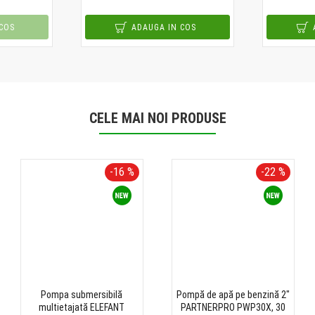
COS
ADAUGA IN COS
CELE MAI NOI PRODUSE
-16 %
-22 %
Pompa submersibilă
Pompă de apă pe benzină 2"
multietajată ELEFANT
PARTNERPRO PWP30X, 30