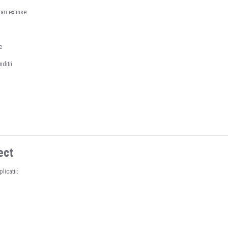
ari extinse
e
ditii
ect
icatii: