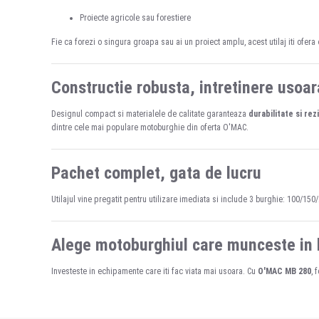
Proiecte agricole sau forestiere
Fie ca forezi o singura groapa sau ai un proiect amplu, acest utilaj iti ofera
Constructie robusta, intretinere usoar
Designul compact si materialele de calitate garanteaza
durabilitate si rez
dintre cele mai populare motoburghie din oferta O'MAC.
Pachet complet, gata de lucru
Utilajul vine pregatit pentru utilizare imediata si include 3 burghie: 100/15
Alege motoburghiul care munceste in 
Investeste in echipamente care iti fac viata mai usoara. Cu
O'MAC MB 280
, 