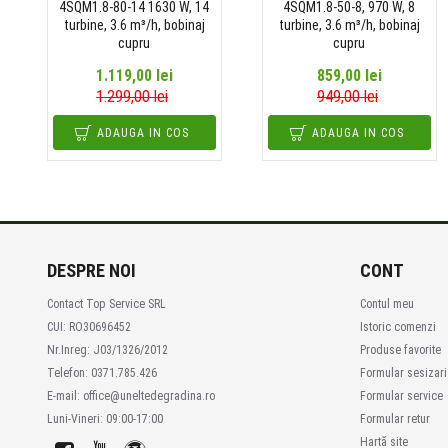
4SQM1.8-80-14 1630 W, 14
4SQM1.8-50-8, 970 W, 8
turbine, 3.6 m³/h, bobinaj
turbine, 3.6 m³/h, bobinaj
cupru
cupru
1.119,00 lei
859,00 lei
1.299,00 lei
949,00 lei
ADAUGA IN COS
ADAUGA IN COS
DESPRE NOI
CONT
Contact Top Service SRL
Contul meu
CUI: RO30696452
Istoric comenzi
Nr.Inreg: J03/1326/2012
Produse favorite
Telefon: 0371.785.426
Formular sesizari
E-mail: office@uneltedegradina.ro
Formular service
Luni-Vineri: 09:00-17:00
Formular retur
Hartă site