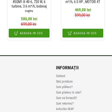
4SQM1.8-40-6, 720 W, 6
m³/h, 6.5 HP , MOTOR 4T
turbine, 3.6 m³/h, bobinaj
469,00 lei
cupru
599,00 lei
586,00 lei
699,00 lei
ADAUGA IN COS
ADAUGA IN COS
INFORMAȚII
Contact
Stoc produse
Cum plătesc?
Cum platesc in rate?
Cum se livrează?
Cum returnez?
Achizitie SEAP