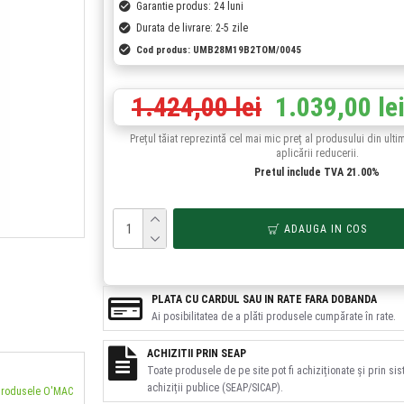
Garantie produs: 24 luni
Durata de livrare: 2-5 zile
Cod produs:
UMB28M19B2TOM/0045
1.424,00 lei
1.039,00 le
Prețul tăiat reprezintă cel mai mic preț al produsului din ulti
aplicării reducerii.
Pretul include TVA 21.00%
ADAUGA IN COS
PLATA CU CARDUL SAU IN RATE FARA DOBANDA
Ai posibilitatea de a plăti produsele cumpărate în rate.
ACHIZITII PRIN SEAP
Toate produsele de pe site pot fi achiziționate și prin si
achiziții publice (SEAP/SICAP).
 produsele O'MAC