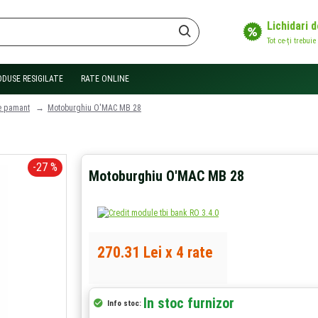
Lichidari 
Tot ce-ți trebuie
ODUSE RESIGILATE
RATE ONLINE
e pamant
Motoburghiu O'MAC MB 28
-27 %
Motoburghiu O'MAC MB 28
270.31 Lei x 4 rate
In stoc furnizor
Info stoc: