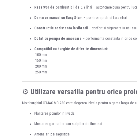
Rezervor de combustibil de 0.9 litri
– autonomie buna pentru lucr
Demaror manual cu Easy Start
– pornire rapida si fara efort
Constructie rezistenta la vibratii
– confort si siguranta in utilizar
Dotat cu pompa de amorsare
– performanta constanta in orice con
Compatibil cu burghie de diferite dimensiuni:
100 mm
150 mm
200 mm
250 mm
⚙️
Utilizare versatila pentru orice proi
Motoburghiul O'MAC MB 280 este alegerea ideala pentru o gama larga de apl
Plantarea pomilor in livada
Montarea gardurilor sau stalpilor de iluminat
Amenajari peisagistice