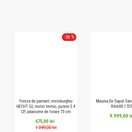
-36 %
Foreza de pamant, motoburghiu
Masina De Sapat Sant
HECHT 52, motor termic, putere 2.4
Rth600 17C
CP, adancime de forare 73 cm
9.999,00 l
675,00 lei
1.049,00 lei