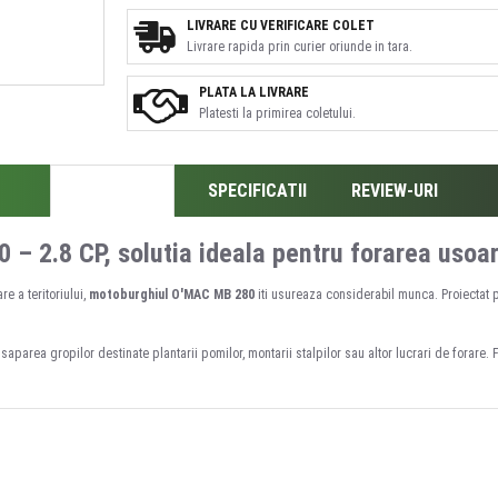
LIVRARE CU VERIFICARE COLET
Livrare rapida prin curier oriunde in tara.
PLATA LA LIVRARE
Platesti la primirea coletului.
DESCRIERE
SPECIFICATII
REVIEW-URI
– 2.8 CP, solutia ideala pentru forarea usoa
re a teritoriului,
motoburghiul O'MAC MB 280
iti usureaza considerabil munca. Proiectat pen
aparea gropilor destinate plantarii pomilor, montarii stalpilor sau altor lucrari de forare