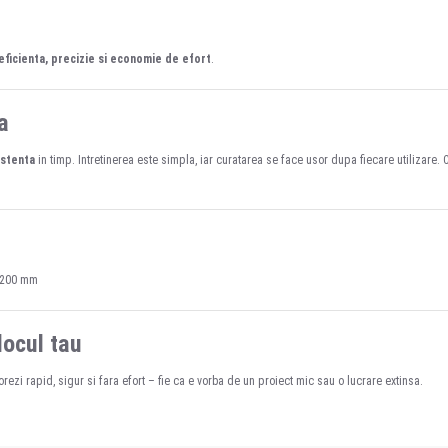
eficienta, precizie si economie de efort
.
a
istenta
in timp. Intretinerea este simpla, iar curatarea se face usor dupa fiecare utilizare.
0/200 mm
locul tau
forezi rapid, sigur si fara efort – fie ca e vorba de un proiect mic sau o lucrare extinsa.