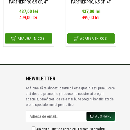
PARTNERPRO 6.5 CP, 4T
PARTNERPRO, 6.5 CP, 4T
437,00 lei
437,00 lei
499,00 lei
499,00 lei
ADAUGA IN COS
ADAUGA IN COS
NEWSLETTER
Ar fi bine să te abonezi pentru că este gratuit. Ești primul care
află despre promoțiile și reducerile noastre, ai prețuri
speciale, beneficiezi de cele mai bune prețuri, beneficiezi de
oferte speciale numai pentru tine.
ABONARE
Am citit si sunt de acord cu
Termeni și condiții