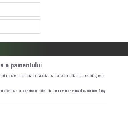
ra a pamantului
tru a oferi performanta, fiabilitate si confort in utilizare, acest utilaj este
. Functioneaza cu
benzina
si este dotat cu
demaror manual cu sistem Easy