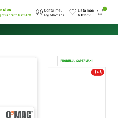
de stoc
0
Contul meu
Lista mea
 pentru o curte de invidiat!
Login/Cont nou
de favorite
AI NEVOIE DE AJUTOR?
0371.785.426
PRODUSUL SAPTAMANII
-14 %