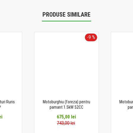
PRODUSE SIMILARE
-9 %
uri Ruris
Motoburghiu (foreza) pentru
Motobur
P
pamant 1.5kW 52CC
pa
ei
675,00 lei
743,00 lei