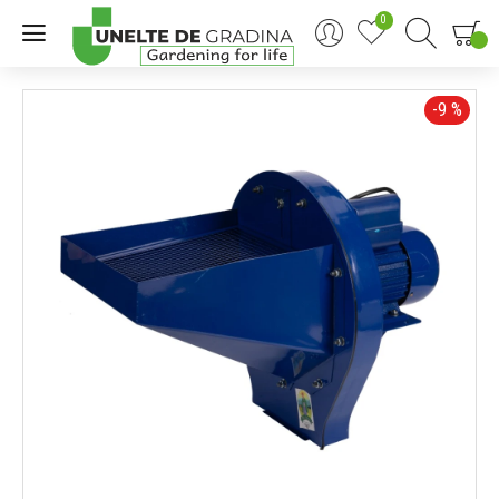
0
0
-9 %