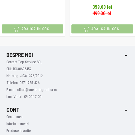
359,00 lei
499,00 lei
ADAUGA IN COS
ADAUGA IN COS
DESPRE NOI
Contact Top Service SRL
CUI: RO30696452
Nr.Inreg: J03/1326/2012
Telefon: 0371.785.426
E-mail: office@uneltedegradina.ro
Luni-Vineri: 09:00-17:00
CONT
Contul meu
Istoric comenzi
Produse favorite