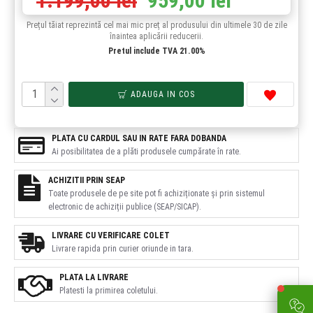
1.199,00 lei
959,00 lei
Prețul tăiat reprezintă cel mai mic preț al produsului din ultimele 30 de zile
înaintea aplicării reducerii.
Pretul include TVA 21.00%
ADAUGA IN COS
PLATA CU CARDUL SAU IN RATE FARA DOBANDA
Ai posibilitatea de a plăti produsele cumpărate în rate.
ACHIZITII PRIN SEAP
Toate produsele de pe site pot fi achiziționate și prin sistemul
electronic de achiziții publice (SEAP/SICAP).
LIVRARE CU VERIFICARE COLET
Livrare rapida prin curier oriunde in tara.
PLATA LA LIVRARE
Platesti la primirea coletului.