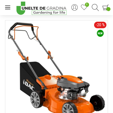
0
0
-20 %