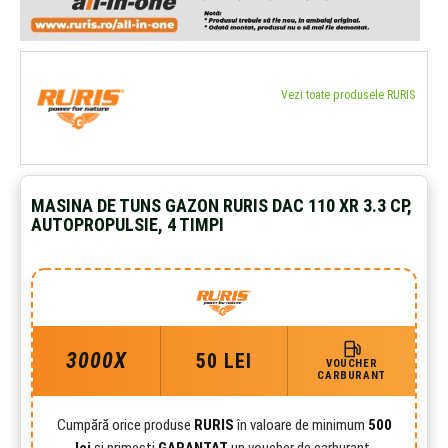
Vezi toate produsele RURIS
MASINA DE TUNS GAZON RURIS DAC 110 XR 3.3 CP,
AUTOPROPULSIE, 4 TIMPI
3000X
50 LEI
VOUCHER
CARBURANT
Cumpără orice produse
RURIS
în valoare de minimum
500
lei
și primești
GARANTAT
un voucher de carburant.