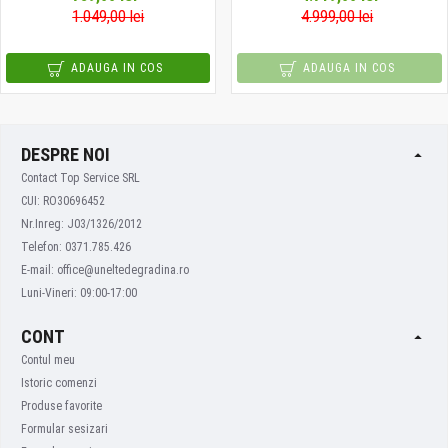
1.049,00 lei
4.999,00 lei
ADAUGA IN COS
ADAUGA IN COS
DESPRE NOI
Contact Top Service SRL
CUI: RO30696452
Nr.Inreg: J03/1326/2012
Telefon: 0371.785.426
E-mail: office@uneltedegradina.ro
Luni-Vineri: 09:00-17:00
CONT
Contul meu
Istoric comenzi
Produse favorite
Formular sesizari