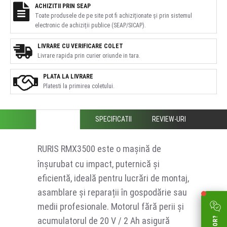
ACHIZITII PRIN SEAP
Toate produsele de pe site pot fi achiziționate și prin sistemul
electronic de achiziții publice (SEAP/SICAP).
LIVRARE CU VERIFICARE COLET
Livrare rapida prin curier oriunde in tara.
PLATA LA LIVRARE
Platesti la primirea coletului.
DESCRIERE
SPECIFICATII
REVIEW-URI
RURIS RMX3500 este o mașină de
înșurubat cu impact, puternică și
eficientă, ideală pentru lucrări de montaj,
asamblare și reparații în gospodărie sau
medii profesionale. Motorul fără perii și
acumulatorul de 20 V / 2 Ah asigură