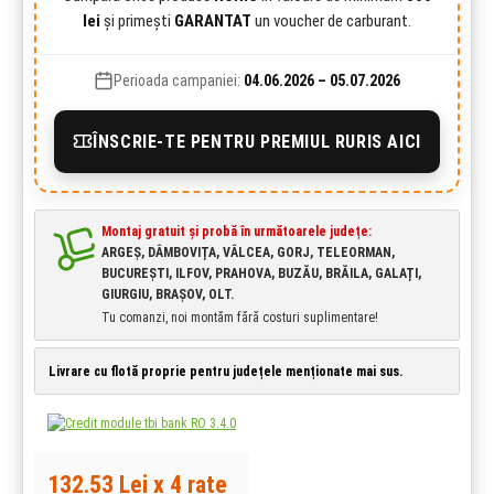
lei
și primești
GARANTAT
un voucher de carburant.
Perioada campaniei:
04.06.2026 – 05.07.2026
ÎNSCRIE-TE PENTRU PREMIUL RURIS AICI
Montaj gratuit și probă în următoarele județe:
ARGEȘ, DÂMBOVIȚA, VÂLCEA, GORJ, TELEORMAN,
BUCUREȘTI, ILFOV, PRAHOVA, BUZĂU, BRĂILA, GALAȚI,
GIURGIU, BRAȘOV, OLT.
Tu comanzi, noi montăm fără costuri suplimentare!
Livrare cu flotă proprie pentru județele menționate mai sus.
132.53 Lei x 4 rate