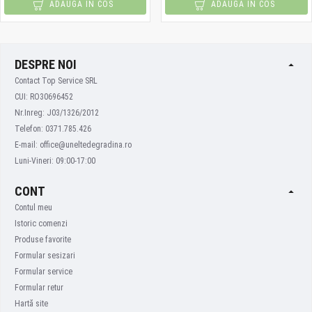
ADAUGA IN COS
ADAUGA IN COS
DESPRE NOI
Contact Top Service SRL
CUI: RO30696452
Nr.Inreg: J03/1326/2012
Telefon: 0371.785.426
E-mail: office@uneltedegradina.ro
Luni-Vineri: 09:00-17:00
CONT
Contul meu
Istoric comenzi
Produse favorite
Formular sesizari
Formular service
Formular retur
Hartă site