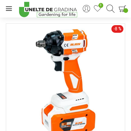
0
0
-8 %