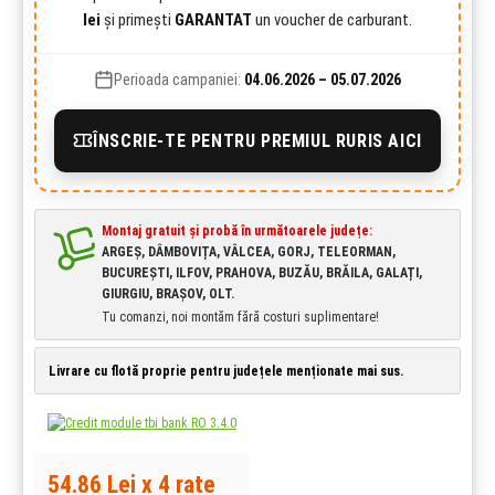
lei
și primești
GARANTAT
un voucher de carburant.
Perioada campaniei:
04.06.2026 – 05.07.2026
ÎNSCRIE-TE PENTRU PREMIUL RURIS AICI
Montaj gratuit și probă în următoarele județe:
ARGEȘ, DÂMBOVIȚA, VÂLCEA, GORJ, TELEORMAN,
BUCUREȘTI, ILFOV, PRAHOVA, BUZĂU, BRĂILA, GALAȚI,
GIURGIU, BRAȘOV, OLT.
Tu comanzi, noi montăm fără costuri suplimentare!
Livrare cu flotă proprie pentru județele menționate mai sus.
54.86 Lei x 4 rate