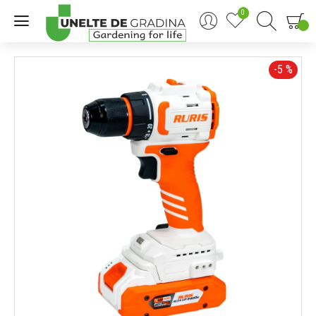
0
0
-5 %