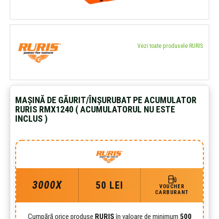
Vezi toate produsele RURIS
MAȘINĂ DE GĂURIT/ÎNȘURUBAT PE ACUMULATOR
RURIS RMX1240 ( ACUMULATORUL NU ESTE
INCLUS )
3000X
50 LEI
VOUCHER
CARBURANT
Cumpără orice produse
RURIS
în valoare de minimum
500