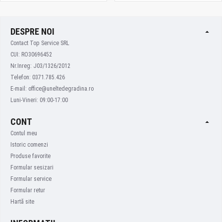
DESPRE NOI
Contact Top Service SRL
CUI: RO30696452
Nr.Inreg: J03/1326/2012
Telefon: 0371.785.426
E-mail: office@uneltedegradina.ro
Luni-Vineri: 09:00-17:00
CONT
Contul meu
Istoric comenzi
Produse favorite
Formular sesizari
Formular service
Formular retur
Hartă site