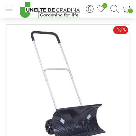
0
0
-19 %