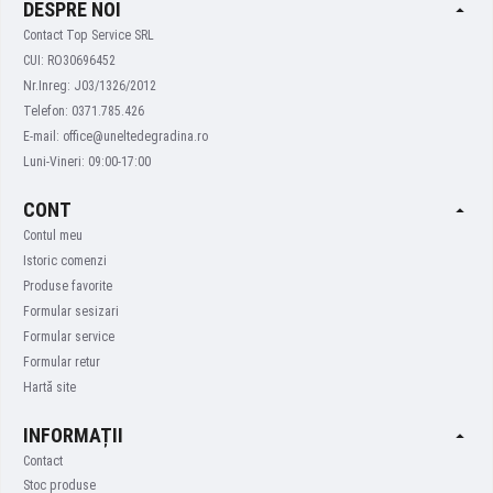
DESPRE NOI
Contact Top Service SRL
CUI: RO30696452
Nr.Inreg: J03/1326/2012
Telefon: 0371.785.426
E-mail: office@uneltedegradina.ro
Luni-Vineri: 09:00-17:00
CONT
Contul meu
Istoric comenzi
Produse favorite
Formular sesizari
Formular service
Formular retur
Hartă site
INFORMAȚII
Contact
Stoc produse