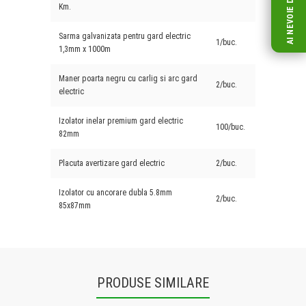
AI NEVOIE DE AJUTOR?
Km.
Sarma galvanizata pentru gard electric
1/buc.
1,3mm x 1000m
Maner poarta negru cu carlig si arc gard
2/buc.
electric
Izolator inelar premium gard electric
100/buc.
82mm
Placuta avertizare gard electric
2/buc.
Izolator cu ancorare dubla 5.8mm
2/buc.
85x87mm
PRODUSE SIMILARE