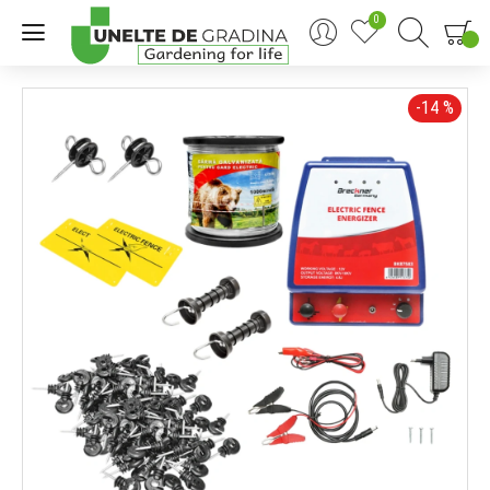
0
0
-14 %