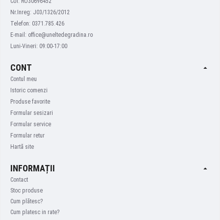
CUI: RO30696452
Nr.Inreg: J03/1326/2012
Telefon: 0371.785.426
E-mail: office@uneltedegradina.ro
Luni-Vineri: 09:00-17:00
CONT
Contul meu
Istoric comenzi
Produse favorite
Formular sesizari
Formular service
Formular retur
Hartă site
INFORMAȚII
Contact
Stoc produse
Cum plătesc?
Cum platesc in rate?