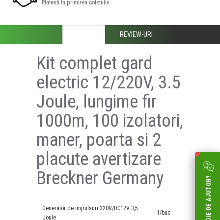
Platesti la primirea coletului.
DESCRIERE
REVIEW-URI
Kit complet gard
electric 12/220V, 3.5
Joule, lungime fir
1000m, 100 izolatori,
maner, poarta si 2
placute avertizare
Breckner Germany
AI NEVOIE DE AJUTOR?
Generator de impulsuri 220V/DC12V 3,5
1/buc.
Joule