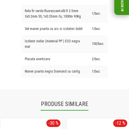
Rola fir verde fluorescent-alb fi 2.5mm
1/buc.
3x0.2mm SS, 1x0.25mm Cu, 1000m 90Kg
Set maner poarta cu arc si izolatori dubli
1/buc.
Izolator inelar (material PP ) ECO negru
100/buc.
mat
Placuta avertizare
2/buc.
Maner poarta negru Diamond cu carlig
1/buc.
PRODUSE SIMILARE
-30 %
-12 %