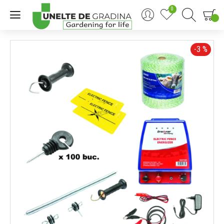
0
0
-3 %