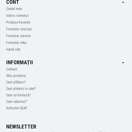
CONT
Contul meu
Istoric comenzi
Produse favorite
Formular sesizari
Formular service
Formular retur
Hartă site
INFORMAȚII
Contact
Stoc produse
Cum plătesc?
Cum platesc in rate?
Cum se livrează?
Cum returnez?
Achizitie SEAP
NEWSLETTER