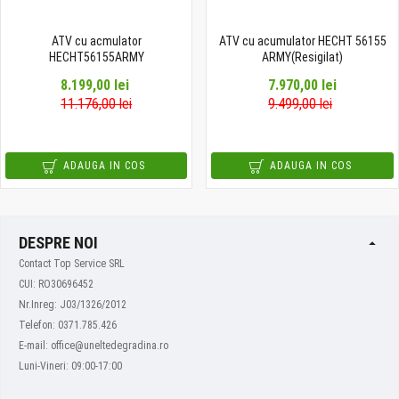
ATV cu acmulator
ATV cu acumulator HECHT 56155
HECHT56155ARMY
ARMY(Resigilat)
8.199,00 lei
7.970,00 lei
11.176,00 lei
9.499,00 lei
ADAUGA IN COS
ADAUGA IN COS
DESPRE NOI
Contact Top Service SRL
CUI: RO30696452
Nr.Inreg: J03/1326/2012
Telefon: 0371.785.426
E-mail: office@uneltedegradina.ro
Luni-Vineri: 09:00-17:00