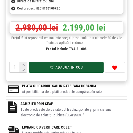
Durata de livrare: 2-5 zile
Cod produs:
HECHT56100RED
2.980,00 lei
2.199,00 lei
Prețul tăiat reprezintă cel mai mic preț al produsului din ultimele 30 de zile
înaintea aplicării reducerii.
Pretul include TVA 21.00%
ADAUGA IN COS
PLATA CU CARDUL SAU IN RATE FARA DOBANDA
Ai posibilitatea de a plăti produsele cumpărate în rate.
ACHIZITII PRIN SEAP
Toate produsele de pe site pot fi achiziționate și prin sistemul
electronic de achiziții publice (SEAP/SICAP).
LIVRARE CU VERIFICARE COLET
Livrare rapida prin curier oriunde in tara.