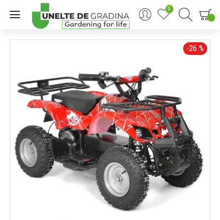
0
0
-26 %