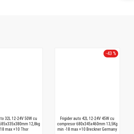
-43 %
auto 32L 12-24V 50W cu
Frigider auto 42L 12-24V 45W cu
 685x335x380mm 12,8kg
compresor 680x345x460mm 13,5Kg
-18 max +10 Thor
min -18 max +10 Breckner Germany