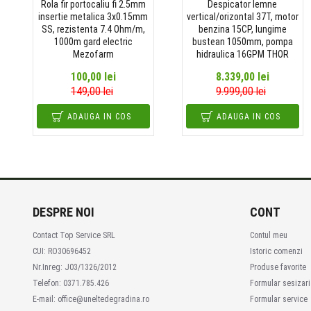
Rola fir portocaliu fi 2.5mm
Despicator lemne
insertie metalica 3x0.15mm
vertical/orizontal 37T, motor
SS, rezistenta 7.4 Ohm/m,
benzina 15CP, lungime
1000m gard electric
bustean 1050mm, pompa
Mezofarm
hidraulica 16GPM THOR
100,00 lei
8.339,00 lei
149,00 lei
9.999,00 lei
ADAUGA IN COS
ADAUGA IN COS
DESPRE NOI
CONT
Contact Top Service SRL
Contul meu
CUI: RO30696452
Istoric comenzi
Nr.Inreg: J03/1326/2012
Produse favorite
Telefon: 0371.785.426
Formular sesizari
E-mail: office@uneltedegradina.ro
Formular service