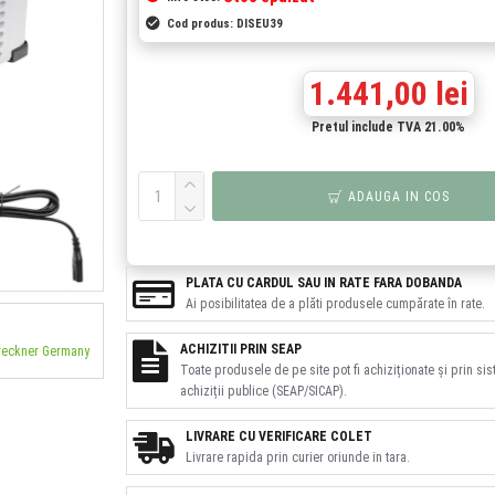
Cod produs:
DISEU39
1.441,00 lei
Pretul include TVA 21.00%
ADAUGA IN COS
PLATA CU CARDUL SAU IN RATE FARA DOBANDA
Ai posibilitatea de a plăti produsele cumpărate în rate.
ACHIZITII PRIN SEAP
Breckner Germany
Toate produsele de pe site pot fi achiziționate și prin si
achiziții publice (SEAP/SICAP).
LIVRARE CU VERIFICARE COLET
Livrare rapida prin curier oriunde in tara.