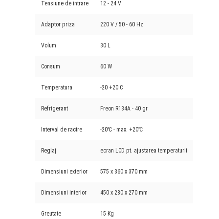
Tensiune de intrare
12 - 24 V
Adaptor priza
220 V / 50 - 60 Hz
Volum
30 L
Consum
60 W
Temperatura
-20 +20 C
Refrigerant
Freon R134A - 40 gr
Interval de racire
-20℃ - max. +20℃
Reglaj
ecran LCD pt. ajustarea temperaturii
Dimensiuni exterior
575 x 360 x 370 mm
Dimensiuni interior
450 x 280 x 270 mm
Greutate
15 Kg