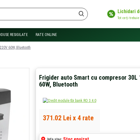
Lichidari 
Tot ce-ți trebuie
ODUSE RESIGILATE
RATE ONLINE
220V 60W, Bluetooth
Frigider auto Smart cu compresor 30L
60W, Bluetooth
371.02 Lei x 4 rate
Stoc epuizat
Info stoc: