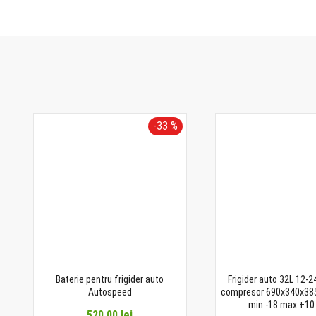
-33 %
Baterie pentru frigider auto
Frigider auto 32L 12-
Autospeed
compresor 690x340x38
min -18 max +10
520,00 lei