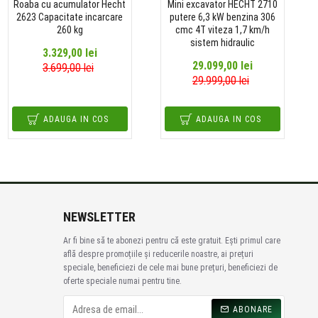
Roaba cu acumulator Hecht
Mini excavator HECHT 2710
2623 Capacitate incarcare
putere 6,3 kW benzina 306
260 kg
cmc 4T viteza 1,7 km/h
sistem hidraulic
3.329,00 lei
29.099,00 lei
3.699,00 lei
29.999,00 lei
ADAUGA IN COS
ADAUGA IN COS
NEWSLETTER
Ar fi bine să te abonezi pentru că este gratuit. Ești primul care
află despre promoțiile și reducerile noastre, ai prețuri
speciale, beneficiezi de cele mai bune prețuri, beneficiezi de
oferte speciale numai pentru tine.
ABONARE