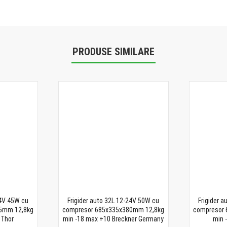
PRODUSE SIMILARE
24V 45W cu
Frigider auto 32L 12-24V 50W cu
Frigider 
5mm 12,8kg
compresor 685x335x380mm 12,8kg
compresor
 Thor
min -18 max +10 Breckner Germany
min 