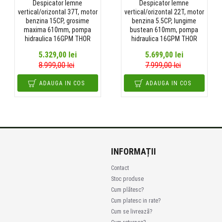
Despicator lemne
Despicator lemne
vertical/orizontal 37T, motor
vertical/orizontal 22T, motor
benzina 15CP, grosime
benzina 5.5CP, lungime
maxima 610mm, pompa
bustean 610mm, pompa
hidraulica 16GPM THOR
hidraulica 16GPM THOR
5.329,00 lei
5.699,00 lei
8.999,00 lei
7.999,00 lei
ADAUGA IN COS
ADAUGA IN COS
INFORMAȚII
Contact
Stoc produse
Cum plătesc?
Cum platesc in rate?
Cum se livrează?