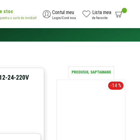
de stoc
0
Contul meu
Lista mea
 pentru o curte de invidiat!
Login/Cont nou
de favorite
AI NEVOIE DE AJUTOR?
0371.785.426
PRODUSUL SAPTAMANII
 12-24-220V
-14 %