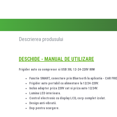
Descrierea produsului
DESCHIDE - MANUAL DE UTILIZARE
Frigider auto cu compresor si USB 30L 12-24-220V 80W
Functie SMART, conectare prin Bluetooth la aplicatia -
CAR FRI
Frigider auto portabil cu alimentare la 12/24-220V.
Inclus adaptor priza 220V cat si priza auto 12/24V.
Lumina LED interioara.
Control electronic cu display LCD, corp complet izolat.
Design anti-vibratii.
Dop pentru scurgere.