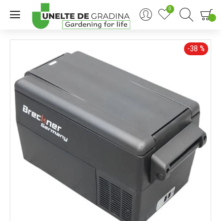
0
0
-38 %