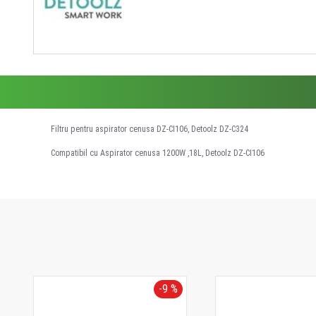
Filtru pentru aspirator cenusa DZ-CI106, Detoolz DZ-C324
Compatibil cu Aspirator cenusa 1200W ,18L, Detoolz DZ-CI106
-9 %