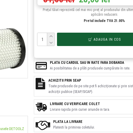
Prețul tăiat reprezintă cel mai mic preț al produsului din ulti
aplicării reducerii.
Pretul include TVA 21.00%
ADAUGA IN COS
PLATA CU CARDUL SAU IN RATE FARA DOBANDA
Ai posibilitatea de a plăti produsele cumpărate în rate.
ACHIZITII PRIN SEAP
Toate produsele de pe site pot fi achiziționate și prin si
achiziții publice (SEAP/SICAP).
LIVRARE CU VERIFICARE COLET
Livrare rapida prin curier oriunde in tara.
PLATA LA LIVRARE
Platesti la primirea coletului.
odusele DETOOLZ