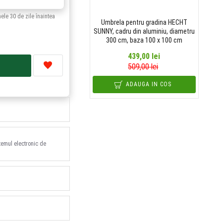
mele 30 de zile înaintea
Umbrela pentru gradina HECHT
SUNNY, cadru din aluminiu, diametru
300 cm, baza 100 x 100 cm
439,00 lei
509,00 lei
ADAUGA IN COS
stemul electronic de