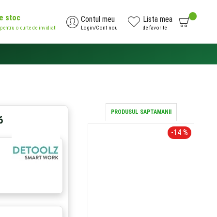
de stoc
0
Contul meu
Lista mea
 pentru o curte de invidiat!
Login/Cont nou
de favorite
AI NEVOIE DE AJUTOR?
0371.785.426
PRODUSUL SAPTAMANII
6
-14 %