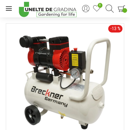
0
0
-13 %