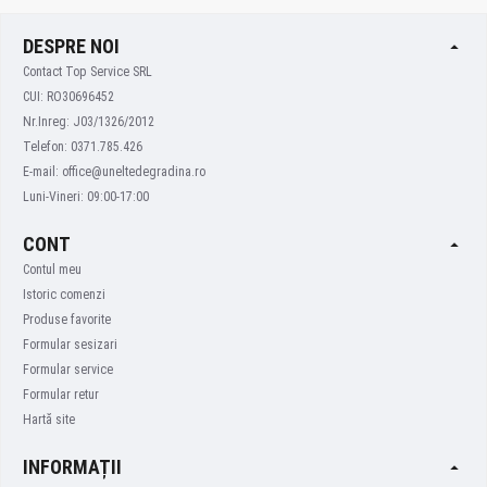
DESPRE NOI
Contact Top Service SRL
CUI: RO30696452
Nr.Inreg: J03/1326/2012
Telefon: 0371.785.426
E-mail: office@uneltedegradina.ro
Luni-Vineri: 09:00-17:00
CONT
Contul meu
Istoric comenzi
Produse favorite
Formular sesizari
Formular service
Formular retur
Hartă site
INFORMAȚII