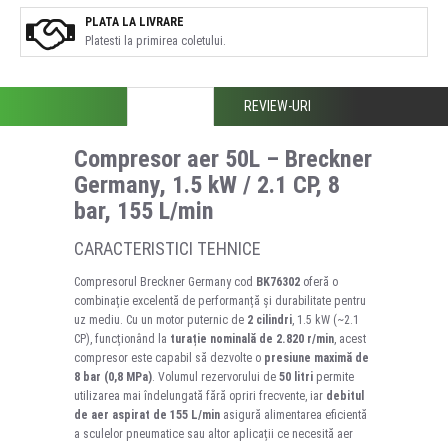
PLATA LA LIVRARE
Platesti la primirea coletului.
DESCRIERE
REVIEW-URI
Compresor aer 50L – Breckner
Germany, 1.5 kW / 2.1 CP, 8
bar, 155 L/min
CARACTERISTICI TEHNICE
Compresorul Breckner Germany cod
BK76302
oferă o
combinație excelentă de performanță și durabilitate pentru
uz mediu. Cu un motor puternic de
2 cilindri
, 1.5 kW (~2.1
CP), funcționând la
turație nominală de 2.820 r/min
, acest
compresor este capabil să dezvolte o
presiune maximă de
8 bar (0,8 MPa)
. Volumul rezervorului de
50 litri
permite
utilizarea mai îndelungată fără opriri frecvente, iar
debitul
de aer aspirat de 155 L/min
asigură alimentarea eficientă
a sculelor pneumatice sau altor aplicații ce necesită aer