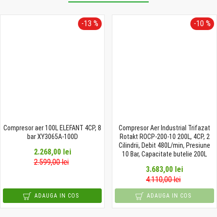
-13 %
-10 %
Compresor aer 100L ELEFANT 4CP, 8
Compresor Aer Industrial Trifazat
bar XY3065A-100D
Rotakt ROCP-200-10 200L, 4CP, 2
Cilindrii, Debit 480L/min, Presiune
2.268,00 lei
10 Bar, Capacitate butelie 200L
2.599,00 lei
3.683,00 lei
4.110,00 lei
ADAUGA IN COS
ADAUGA IN COS