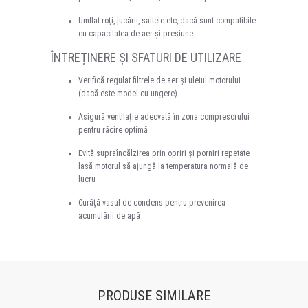
Umflat roți, jucării, saltele etc, dacă sunt compatibile
cu capacitatea de aer și presiune
ÎNTREȚINERE ȘI SFATURI DE UTILIZARE
Verifică regulat filtrele de aer și uleiul motorului
(dacă este model cu ungere)
Asigură ventilație adecvată în zona compresorului
pentru răcire optimă
Evită supraîncălzirea prin opriri și porniri repetate –
lasă motorul să ajungă la temperatura normală de
lucru
Curăță vasul de condens pentru prevenirea
acumulării de apă
PRODUSE SIMILARE