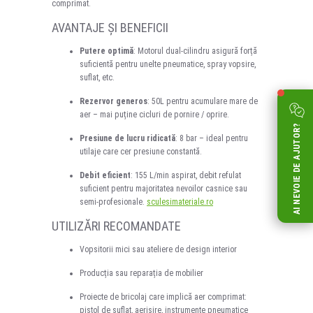
comprimat.
AVANTAJE ȘI BENEFICII
Putere optimă
: Motorul dual-cilindru asigură forță
suficientă pentru unelte pneumatice, spray vopsire,
suflat, etc.
Rezervor generos
: 50L pentru acumulare mare de
aer – mai puține cicluri de pornire / oprire.
AI NEVOIE DE AJUTOR?
Presiune de lucru ridicată
: 8 bar – ideal pentru
utilaje care cer presiune constantă.
Debit eficient
: 155 L/min aspirat, debit refulat
suficient pentru majoritatea nevoilor casnice sau
semi-profesionale.
sculesimateriale.ro
UTILIZĂRI RECOMANDATE
Vopsitorii mici sau ateliere de design interior
Producția sau reparația de mobilier
Proiecte de bricolaj care implică aer comprimat:
pistol de suflat, aerisire, instrumente pneumatice