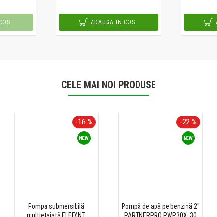
COS
ADAUGA IN COS
CELE MAI NOI PRODUSE
-16 %
-22 %
Pompa submersibilă
Pompă de apă pe benzină 2"
multietajată ELEFANT
PARTNERPRO PWP30X, 30