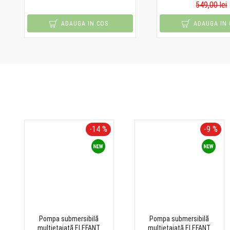
549,00 lei
ADAUGA IN COS
ADAUGA IN 
-14 %
-9 %
Pompa submersibilă
Pompa submersibilă
multietajată ELEFANT
multietajată ELEFANT