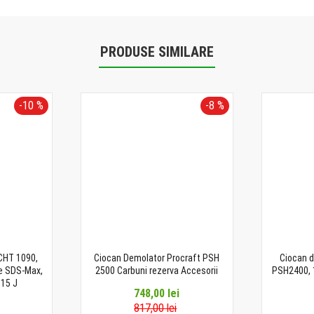
PRODUSE SIMILARE
-10 %
-8 %
CHT 1090,
Ciocan Demolator Procraft PSH
Ciocan 
re SDS-Max,
2500 Carbuni rezerva Accesorii
PSH2400, 
 15 J
748,00 lei
817,00 lei