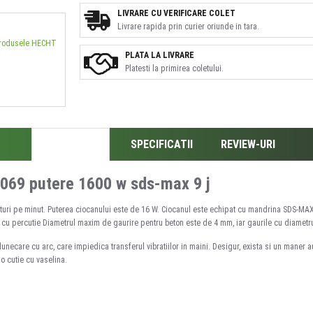
LIVRARE CU VERIFICARE COLET
Livrare rapida prin curier oriunde in tara.
produsele HECHT
PLATA LA LIVRARE
Platesti la primirea coletului.
DESCRIERE
SPECIFICATII
REVIEW-URI
1069 putere 1600 w sds-max 9 j
uri pe minut. Puterea ciocanului este de 16 W. Ciocanul este echipat cu mandrina SDS-MAX, ia
e cu percutie Diametrul maxim de gaurire pentru beton este de 4 mm, iar gaurile cu diametru
ecare cu arc, care impiedica transferul vibratiilor in maini. Desigur, exista si un maner aux
 o cutie cu vaselina.