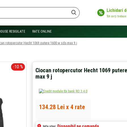
Lichidari 
Tot ce-ți trebuie
ODUSE RESIGILATE
RATE ONLINE
can rotopercutor Hecht 1069 putere 1600 w sds-max 9 j
-10 %
Ciocan rotopercutor Hecht 1069 puter
max 9 j
134.28 Lei x 4 rate
Disponibil pe comanda
Info stoc: