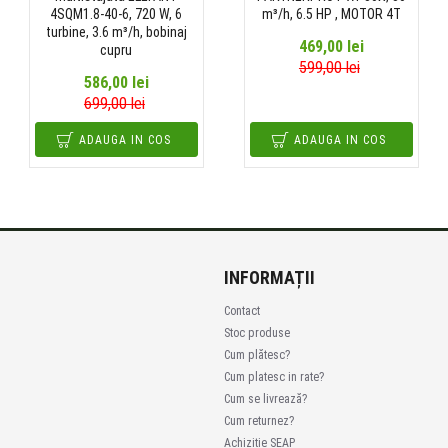
4SQM1.8-40-6, 720 W, 6
m³/h, 6.5 HP , MOTOR 4T
turbine, 3.6 m³/h, bobinaj
469,00 lei
cupru
599,00 lei
586,00 lei
699,00 lei
ADAUGA IN COS
ADAUGA IN COS
INFORMAȚII
Contact
Stoc produse
Cum plătesc?
Cum platesc in rate?
Cum se livrează?
Cum returnez?
Achizitie SEAP