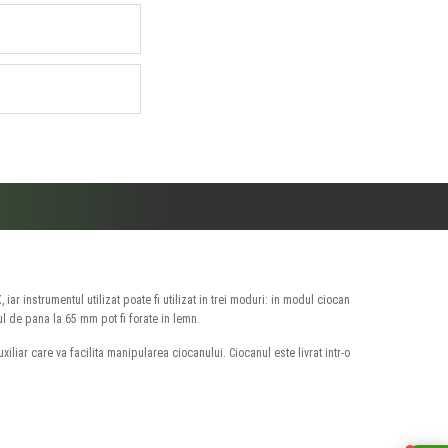
r instrumentul utilizat poate fi utilizat in trei moduri: in modul ciocan
l de pana la 65 mm pot fi forate in lemn.
iliar care va facilita manipularea ciocanului. Ciocanul este livrat intr-o