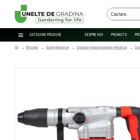
CATEGORII PRODUSE
DESPRE NOI
PROMOTII
PR
Bricolaj
Scule-electrice
Ciocane rotopercutoare electrice
Cio