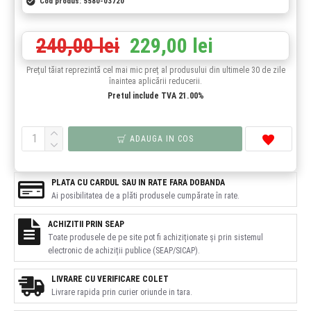
Cod produs:
5580-03720
240,00 lei
229,00 lei
Prețul tăiat reprezintă cel mai mic preț al produsului din ultimele 30 de zile
înaintea aplicării reducerii.
Pretul include TVA 21.00%
ADAUGA IN COS
PLATA CU CARDUL SAU IN RATE FARA DOBANDA
Ai posibilitatea de a plăti produsele cumpărate în rate.
ACHIZITII PRIN SEAP
Toate produsele de pe site pot fi achiziționate și prin sistemul
electronic de achiziții publice (SEAP/SICAP).
LIVRARE CU VERIFICARE COLET
Livrare rapida prin curier oriunde in tara.