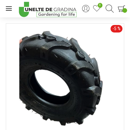
0
0
-5 %