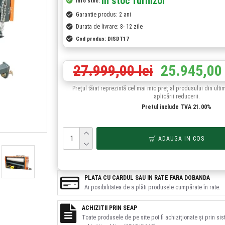
In stoc furnizor
Info stoc:
Garantie produs: 2 ani
Durata de livrare: 8- 12 zile
Cod produs:
DISDT17
27.999,00 lei
25.945,00 
Prețul tăiat reprezintă cel mai mic preț al produsului din ulti
aplicării reducerii.
Pretul include TVA 21.00%
ADAUGA IN COS
PLATA CU CARDUL SAU IN RATE FARA DOBANDA
Ai posibilitatea de a plăti produsele cumpărate în rate.
ACHIZITII PRIN SEAP
Toate produsele de pe site pot fi achiziționate și prin si