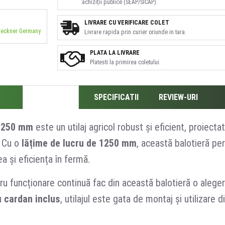
achiziții publice (SEAP/SICAP).
LIVRARE CU VERIFICARE COLET
Breckner Germany
Livrare rapida prin curier oriunde in tara.
PLATA LA LIVRARE
Platesti la primirea coletului.
DESCRIERE
SPECIFICATII
REVIEW-URI
 1250 mm
este un utilaj agricol robust și eficient, proiecta
. Cu o
lățime de lucru de 1250 mm
, această balotieră pe
a și eficiența în fermă.
u funcționare continuă fac din această balotieră o alegere
cu
cardan inclus
, utilajul este gata de montaj și utilizare 