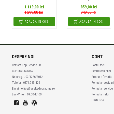
1.119,00 lei
859,00 lei
1.299,00 lei
949,00 lei
ADAUGA IN COS
ADAUGA IN COS
DESPRE NOI
CONT
Contact Top Service SRL
Contul meu
CUI: RO30696452
Istoric comenzi
Nr.Inreg: J03/1326/2012
Produse favorite
Telefon: 0371.785.426
Formular sesizari
E-mail: office@uneltedegradina.ro
Formular service
Luni-Vineri: 09:00-17:00
Formular retur
Hartă site