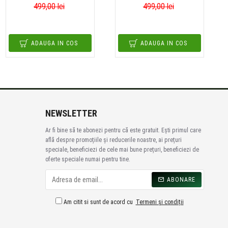
499,00 lei
499,00 lei
ADAUGA IN COS
ADAUGA IN COS
NEWSLETTER
Ar fi bine să te abonezi pentru că este gratuit. Ești primul care
află despre promoțiile și reducerile noastre, ai prețuri
speciale, beneficiezi de cele mai bune prețuri, beneficiezi de
oferte speciale numai pentru tine.
ABONARE
Am citit si sunt de acord cu
Termeni și condiții