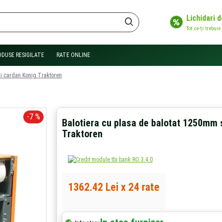
Lichidari 
Tot ce-ți trebuie
ODUSE RESIGILATE
RATE ONLINE
si cardan Konig Traktoren
-7 %
Balotiera cu plasa de balotat 1250mm 
Traktoren
1362.42 Lei x 24 rate