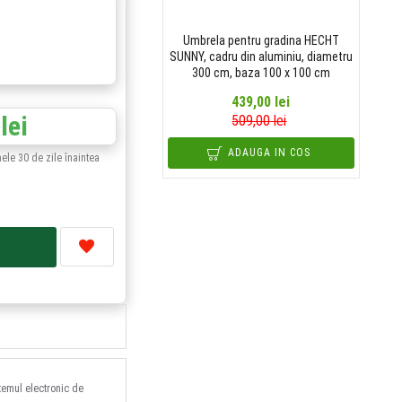
Umbrela pentru gradina HECHT
SUNNY, cadru din aluminiu, diametru
300 cm, baza 100 x 100 cm
439,00 lei
lei
509,00 lei
ADAUGA IN COS
mele 30 de zile înaintea
stemul electronic de