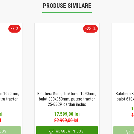
PRODUSE SIMILARE
-7 %
-23 %
ren 1090mm,
Balotiera Konig Traktoren 1090mm,
Balotiera 
ru tractor
balot 800x950mm, putere tractor
balot 610
25-65CP, cardan inclus
1
ei
17.599,00 lei
1
i
22.999,00 lei
COS
ADAUGA IN COS