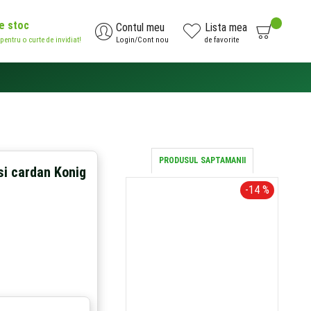
de stoc
0
Contul meu
Lista mea
 pentru o curte de invidiat!
Login/Cont nou
de favorite
AI NEVOIE DE AJUTOR?
0371.785.426
PRODUSUL SAPTAMANII
si cardan Konig
-14 %