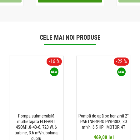
CELE MAI NOI PRODUSE
-16 %
-22 %
Pompa submersibilă
Pompă de apă pe benzină 2"
multietajată ELEFANT
PARTNERPRO PWP30X, 30
4SQM1.8-40-6, 720 W, 6
m³/h, 6.5 HP , MOTOR 4T
turbine, 3.6 m³/h, bobinaj
469,00 lei
cupru