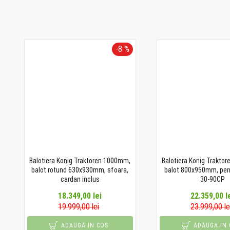
-8 %
Balotiera Konig Traktoren 1000mm,
Balotiera Konig Trakto
balot rotund 630x930mm, sfoara,
balot 800x950mm, pent
cardan inclus
30-90CP
18.349,00 lei
22.359,00 l
19.999,00 lei
23.999,00 le
ADAUGA IN COS
ADAUGA IN 