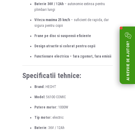
Baterie 36V / 12Ah
– autonomie extinsa pentru
plimbari lungi
Viteza maxima 25 km/h
– suficient de rapida, dar
sigura pentru copii
Frane pe disc si suspensii eficiente
AI NEVOIE DE AJUTOR?
Design atractiv si colorat pentru copii
Functionare electrica – fara zgomot, fara emisii
Specificatii tehnice:
Brand:
HECHT
Model:
56100 COMIC
Putere motor:
1000W
Tip motor:
electric
Baterie:
36V / 12Ah