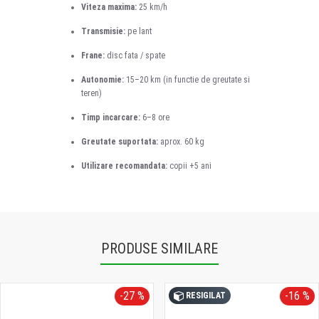
Viteza maxima:
25 km/h
Transmisie:
pe lant
Frane:
disc fata / spate
Autonomie:
15–20 km (in functie de greutate si
teren)
Timp incarcare:
6–8 ore
Greutate suportata:
aprox. 60 kg
Utilizare recomandata:
copii +5 ani
PRODUSE SIMILARE
-27 %
-16 %
RESIGILAT