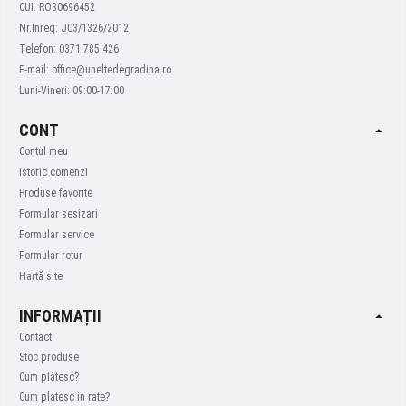
CUI: RO30696452
Nr.Inreg: J03/1326/2012
Telefon: 0371.785.426
E-mail: office@uneltedegradina.ro
Luni-Vineri: 09:00-17:00
CONT
Contul meu
Istoric comenzi
Produse favorite
Formular sesizari
Formular service
Formular retur
Hartă site
INFORMAȚII
Contact
Stoc produse
Cum plătesc?
Cum platesc in rate?