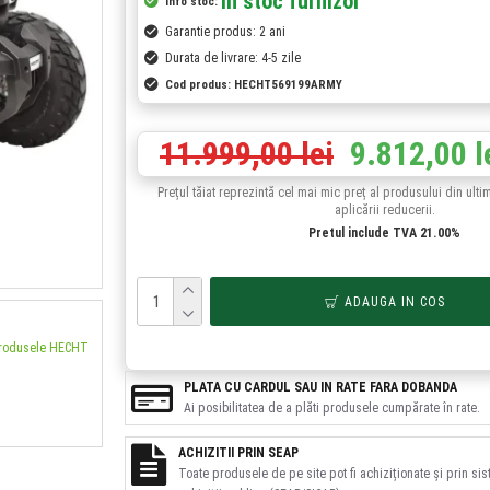
In stoc furnizor
Info stoc:
Garantie produs: 2 ani
Durata de livrare: 4-5 zile
Cod produs:
HECHT569199ARMY
11.999,00 lei
9.812,00 l
Prețul tăiat reprezintă cel mai mic preț al produsului din ulti
aplicării reducerii.
Pretul include TVA 21.00%
ADAUGA IN COS
produsele HECHT
PLATA CU CARDUL SAU IN RATE FARA DOBANDA
Ai posibilitatea de a plăti produsele cumpărate în rate.
ACHIZITII PRIN SEAP
Toate produsele de pe site pot fi achiziționate și prin si