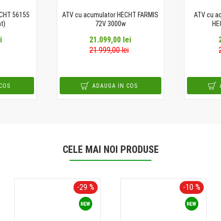
ECHT 56155
ATV cu acumulator HECHT FARMIS
ATV cu ac
t)
72V 3000w
HE
i
21.099,00 lei
21.999,00 lei
COS
ADAUGA IN COS
CELE MAI NOI PRODUSE
-29 %
-10 %