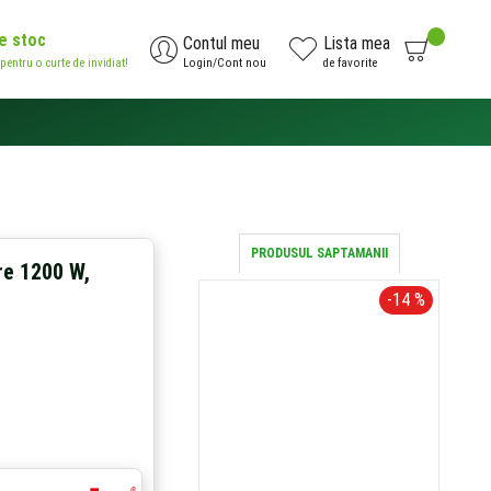
de stoc
0
Contul meu
Lista mea
 pentru o curte de invidiat!
Login/Cont nou
de favorite
AI NEVOIE DE AJUTOR?
0371.785.426
PRODUSUL SAPTAMANII
re 1200 W,
-14 %