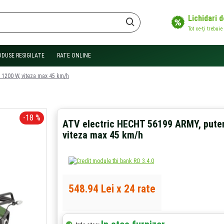
Lichidari 
Tot ce-ți trebuie
ODUSE RESIGILATE
RATE ONLINE
 1200 W, viteza max 45 km/h
-18 %
ATV electric HECHT 56199 ARMY, pute
viteza max 45 km/h
548.94 Lei x 24 rate