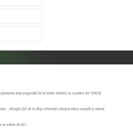
 Acționarea este asigurată de un motor electric cu o putere de 1200 W,
e. . Afișajul LED vă va afișa informații despre viteza actuală și starea
cu un volum de 82 l.