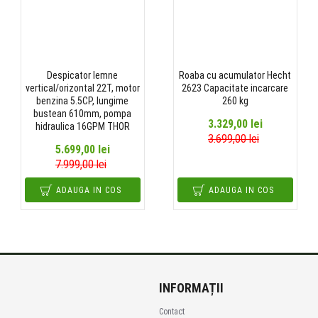
Despicator lemne
Roaba cu acumulator Hecht
vertical/orizontal 22T, motor
2623 Capacitate incarcare
benzina 5.5CP, lungime
260 kg
bustean 610mm, pompa
3.329,00 lei
hidraulica 16GPM THOR
3.699,00 lei
5.699,00 lei
7.999,00 lei
ADAUGA IN COS
ADAUGA IN COS
INFORMAȚII
Contact