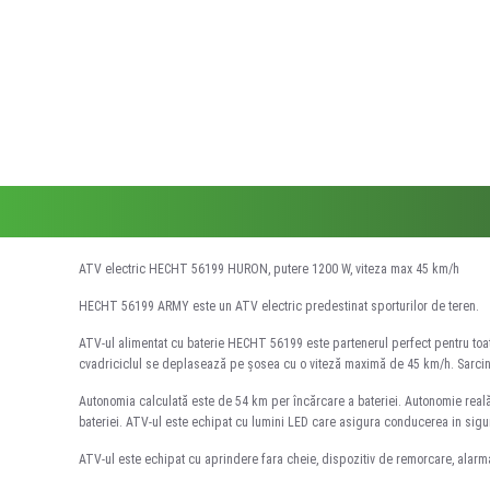
ATV electric HECHT 56199 HURON, putere 1200 W, viteza max 45 km/h
HECHT 56199 ARMY este un ATV electric predestinat sporturilor de teren.
ATV-ul alimentat cu baterie HECHT 56199 este partenerul perfect pentru toate
cvadriciclul se deplasează pe șosea cu o viteză maximă de 45 km/h. Sarci
Autonomia calculată este de 54 km per încărcare a bateriei. Autonomie reală 
bateriei. ATV-ul este echipat cu lumini LED care asigura conducerea in sigura
ATV-ul este echipat cu aprindere fara cheie, dispozitiv de remorcare, alarma