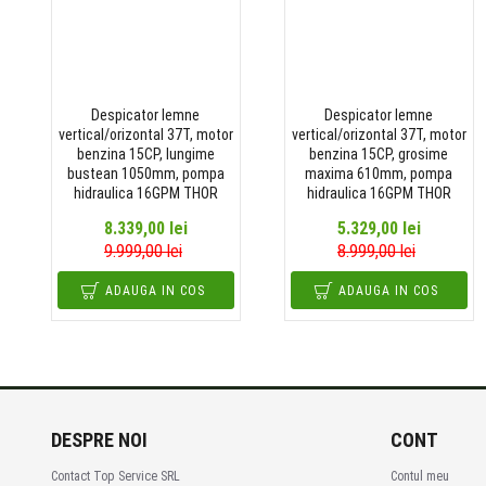
Despicator lemne
Despicator lemne
vertical/orizontal 37T, motor
vertical/orizontal 37T, motor
benzina 15CP, lungime
benzina 15CP, grosime
bustean 1050mm, pompa
maxima 610mm, pompa
hidraulica 16GPM THOR
hidraulica 16GPM THOR
8.339,00 lei
5.329,00 lei
9.999,00 lei
8.999,00 lei
ADAUGA IN COS
ADAUGA IN COS
DESPRE NOI
CONT
Contact Top Service SRL
Contul meu