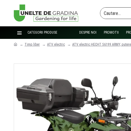
CATEGORII PRODUSE
DESPRE NOI
PROMOTII
PR
Timp liber
ATV electric
ATV electric HECHT 56199 ARMY, putere