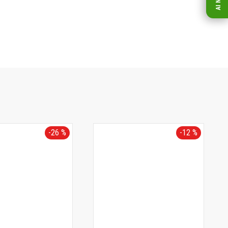
-26 %
-12 %