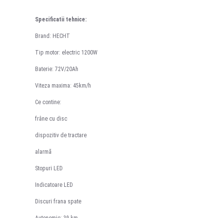
Specificatii tehnice:
Brand: HECHT
Tip motor: electric 1200W
Baterie: 72V/20Ah
Viteza maxima: 45km/h
Ce contine:
frâne cu disc
dispozitiv de tractare
alarmă
Stopuri LED
Indicatoare LED
Discuri frana spate