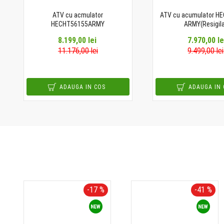
ATV cu acmulator
ATV cu acumulator H
HECHT56155ARMY
ARMY(Resigila
8.199,00 lei
7.970,00 le
11.176,00 lei
9.499,00 lei
ADAUGA IN COS
ADAUGA IN 
-17 %
-41 %