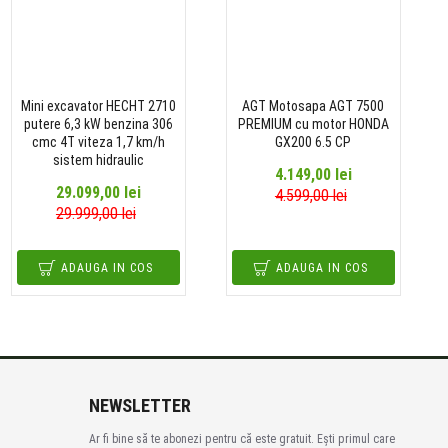
Mini excavator HECHT 2710
AGT Motosapa AGT 7500
putere 6,3 kW benzina 306
PREMIUM cu motor HONDA
cmc 4T viteza 1,7 km/h
GX200 6.5 CP
sistem hidraulic
4.149,00 lei
29.099,00 lei
4.599,00 lei
29.999,00 lei
ADAUGA IN COS
ADAUGA IN COS
NEWSLETTER
Ar fi bine să te abonezi pentru că este gratuit. Ești primul care