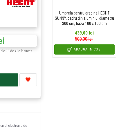
Umbrela pentru gradina HECHT
SUNNY, cadru din aluminiu, diametru
300 cm, baza 100 x 100 cm
439,00 lei
ei
509,00 lei
ADAUGA IN COS
mele 30 de zile înaintea
stemul electronic de