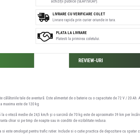
achiziții publice (SEAP/SICAP).
LIVRARE CU VERIFICARE COLET
Livrare rapida prin curier oriunde in tara.
PLATA LA LIVRARE
Platesti la primirea coletului.
DESCRIERE
REVIEW-URI
 călătoriile tale de aventură. Este alimentat de o baterie cu o capacitate de 72 V / 20 Ah.
na maxima este de 120 kg
la o viteză medie de 24,5 km/h și o sarcină de 70 kg este de aproximativ 39 km per încărcar
nta chiar si pe timp de noapte sau in conditii de vizibilitate redusa.
 si este omologat pentru trafic rutier. Include si o cutie practica de depozitare cu spatar 